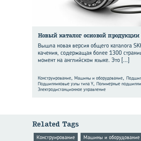
Новый ка­та­лог ос­но­вой про­дук­ции
Вышла новая версия общего каталога S
качения, содержащая более 1300 страни
момент на английском языке. Это
[...]
,
,
Конструирование
Машины и оборудование
Подшип
,
Подшипниковые узлы типа Y
Полимерные подшипн
Электродистанционное управление
Related Tags
Конструирование
Машины и оборудование