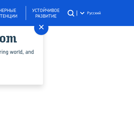
НЕРНЫЕ
УСТОЙЧИВОЕ
|
Русский
ТЕНЦИИ
РАЗВИТИЕ
×
com
ипа Y"
ring world, and