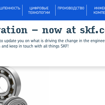
ШЛЕННОСТЬ
ЦИФРОВЫЕ
ПРОИЗВОДСТВО
ИНЖЕ
ТЕХНОЛОГИИ
КОМПЕ
vation – now at skf.
Под­шип­ни­ко­вые узлы т
to update you on what is driving the change in the enginee
and keep in touch with all things SKF!