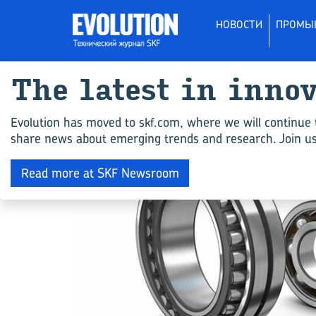
НОВОСТИ
ПРОМЫ
The latest in inno
All articles for "
Evolution has moved to skf.com, where we will continue 
share news about emerging trends and research. Join us 
NEWS
Read more at SKF Newsroom