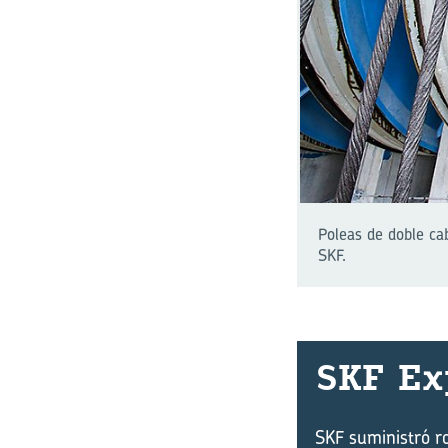
Poleas de doble ca
SKF.
SKF Ex­
SKF suministró r