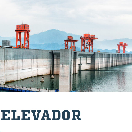
ELE­VA­DOR
s