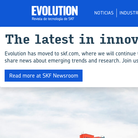
NOTICIAS
INDUSTR
The la­test in in­no
Evolution has moved to skf.com, where we will continue 
share news about emerging trends and research. Join us 
Read more at SKF Newsroom