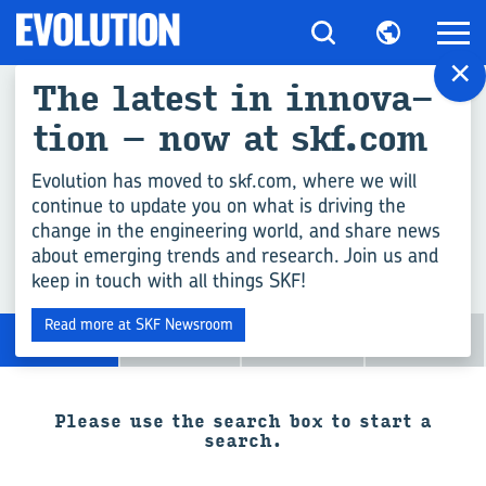
×
The la­test in in­no­va­
WHAT ARE YOU SEAR­
tion – now at skf.com
CHING?
Evolution has moved to skf.com, where we will
continue to update you on what is driving the
change in the engineering world, and share news
about emerging trends and research. Join us and
keep in touch with all things SKF!
Read more at SKF Newsroom
All
Evolution
Content Hubs
skf.com
Please use the search box to start a
search.