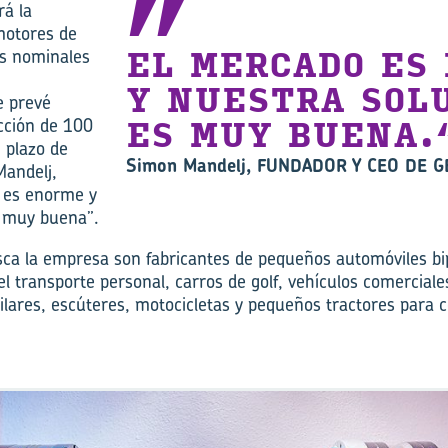
rá la
motores de
as nominales
EL MERCADO ES
Y NUESTRA SOL
e prevé
cción de 100
ES MUY BUENA.
 plazo de
Simon Mandelj, FUNDADOR Y CEO DE 
Mandelj,
 es enorme y
s muy buena”.
sca la empresa son fabricantes de pequeños automóviles bip
el transporte personal, carros de golf, vehículos comercial
ilares, escúteres, motocicletas y pequeños tractores para c