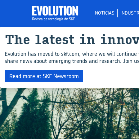
NOTICIAS
INDUSTR
The la­test in in­no
Evolution has moved to skf.com, where we will continue 
share news about emerging trends and research. Join us 
Read more at SKF Newsroom