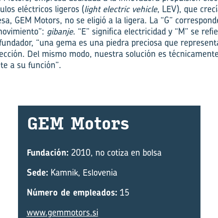
los eléctricos ligeros (
light electric vehicle
, LEV), que crec
a, GEM Motors, no se eligió a la ligera. La “G” corresponde
movimiento”:
gibanje
. “E” significa electricidad y “M” se ref
fundador, “una gema es una piedra preciosa que representa 
rfección. Del mismo modo, nuestra solución es técnicamente b
e a su función”.
GEM Mo­tors
Fundación:
2010, no cotiza en bolsa
Sede:
Kamnik, Eslovenia
Número de empleados:
15
www.gemmotors.si