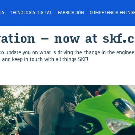
IA
TECNOLOGÍA DIGITAL
FABRICACIÓN
COMPETENCIA EN INGE
­va­tion – now at skf.
to update you on what is driving the change in the enginee
and keep in touch with all things SKF!