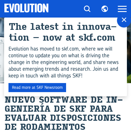
×
The la­test in in­no­va­
tion – now at skf.com
Evolution has moved to skf.com, where we will
continue to update you on what is driving the
change in the engineering world, and share news
about emerging trends and research. Join us and
keep in touch with all things SKF!
COMPETENCIA EN INGENIERÍA
Read more at SKF Newsroom
NUEVO SOFT­WA­RE DE IN­
GE­NIE­RÍA DE SKF PARA
EVA­LUAR DIS­PO­SI­CIO­NES
DE RO­DA­MIEN­TOS