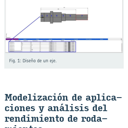
Fig. 1: Diseño de un eje.
Mo­de­li­za­ción de apli­ca­
cio­nes y aná­li­sis del
ren­di­mien­to de ro­da­