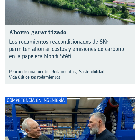
Aho­rro ga­ran­ti­za­do
Los rodamientos reacondicionados de SKF
permiten ahorrar costos y emisiones de carbono
en la papelera Mondi Štĕtí
,
,
,
Reacondicionamiento
Rodamientos
Sostenibilidad
Vida útil de los rodamientos
COMPETENCIA EN INGENIERÍA