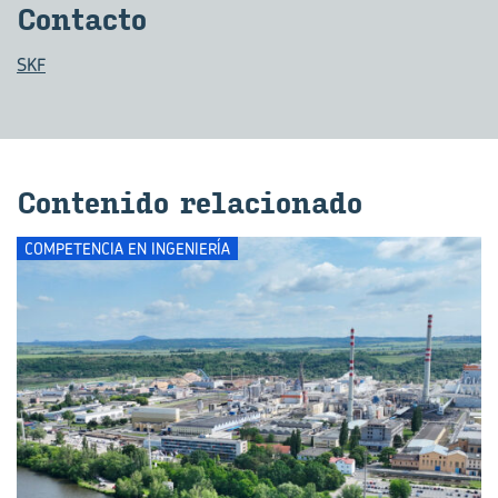
Con­tac­to
SKF
Con­te­ni­do re­la­cio­na­do
COMPETENCIA EN INGENIERÍA