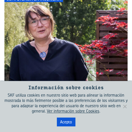
Información sobre cookies
SKF utiliza cookies en nuestro sitio web para alinear la información
La re­vo­lu­ción de la ce­rá­mi­ca
mostrada lo más fielmente posible a las preferencias de los visitantes y
SKF ha estado más de dos décadas de­sentrañando
para adaptar la experiencia del usuario de nuestro sitio web en
los secretos de la tecnología de los rodamientos
general.
Ver información sobre Cookies
.
híbridos, y ahora está llevando esta solución
[...]
Acepto