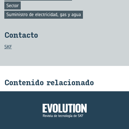
Sector
Suministro de electricidad, gas y agua
Con­tac­to
SKF
Con­te­ni­do re­la­cio­na­do