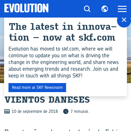
×
The la­test in in­no­va­
tion – now at skf.com
Evolution has moved to skf.com, where we will
continue to update you on what is driving the
change in the engineering world, and share news
about emerging trends and research. Join us and
keep in touch with all things SKF!
ARCHIVE
Read more at SKF Newsroom
VIEN­TOS DA­NE­SES
10 de septiembre de 2018
7 minutos