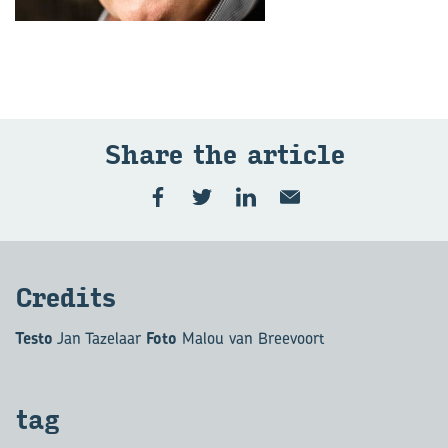
Share the ar­ti­cle
Cre­di­ts
Testo
Jan Tazelaar
Foto
Malou van Breevoort
tag