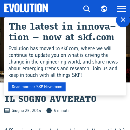
×
The la­te­st in in­no­va­
tion – now at skf.com
Evolution has moved to skf.com, where we will
continue to update you on what is driving the
change in the engineering world, and share news
about emerging trends and research. Join us and
keep in touch with all things SKF!
ARCHIVE
Read more at SKF Newsroom
IL SOGNO AV­VE­RA­TO
Giugno 25, 2014
5 minuti