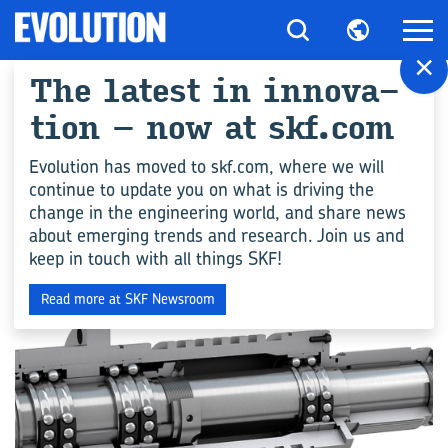
×
The la­te­st in in­no­va­
Tutti gli ar­ti­co­li per
tion – now at skf.com
"Cu­sci­net­ti Super-​
Evolution has moved to skf.com, where we will
continue to update you on what is driving the
precision"
change in the engineering world, and share news
about emerging trends and research. Join us and
keep in touch with all things SKF!
NOTIZIE
Read more at SKF Newsroom