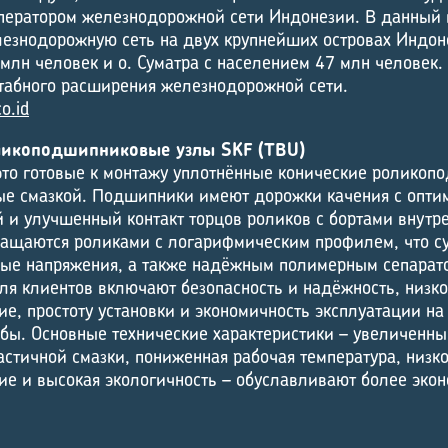
ператором железнодорожной сети Индонезии. В данный 
езнодорожную сеть на двух крупнейших островах Индоне
лн ­человек и о. Сумат­ра с населением 47 млн человек.
табного расширения железнодорожной сети.
o.id
ликоподшипниковые узлы SKF (TBU)
это готовые к монтажу уплотнённые конические ролико
ые смазкой. Подшипники имеют дорожки качения с опти
 и улучшенный контакт торцов роликов с бортами внутре
ащаются роликами с логарифмическим профилем, что с
ые напряжения, а также надёжным полимерным сепарат
я клиентов включают безопасность и надёжность, низк
ие, простоту установки и экономичность эксплуатации н
жбы. Основные технические характеристики – увеличенн
астичной смазки, пониженная рабочая температура, низк
ие и высокая экологичность – обуславливают более эко