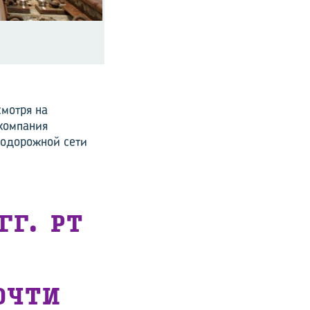
смотря на
 компания
нодорожной сети
ГГ. PT
ОЧТИ