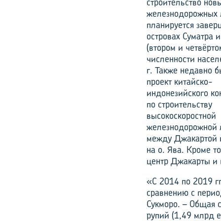
строительство нов
железнодорожных 
планируется завер
островах Суматра 
(втором и четвёрто
численности насел
г. Также недавно 
проект китайско-
индонезийского ко
по строительству
высокоскоростной
железнодорожной 
между Джакартой 
на о. Ява. Кроме т
центр Джакарты и 
«С 2014 по 2019 гг
сравнению с перио
Сукморо. – Общая 
рупий (1,49 млрд е