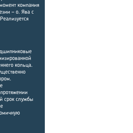
момент компания
зии – о. Ява с
 Реализуется
подшипниковые
мизированной
ннего кольца.
ущественно
ором.
ое
а протяжении
ый срок службы
ое
номичную