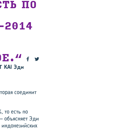
СТЬ ПО
–2014
ОЕ.
T KAI Эди
оторая соединит
, то есть по
 – объясняет Эди
а индонезийских