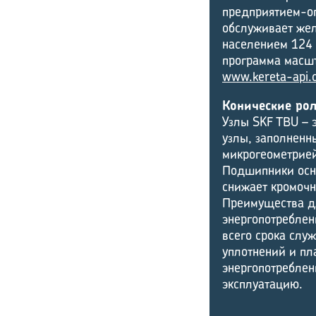
предприятием-о
обслуживает жел
населением 124 м
программа масш
www.kereta-api.c
Конические ро
Узлы SKF TBU – 
узлы, заполненн
микрогеометрией
Подшипники осн
снижает кромочн
Преимущества дл
энергопотреблен
всего срока слу
уплотнений и пл
энергопотреблен
эксплуатацию.