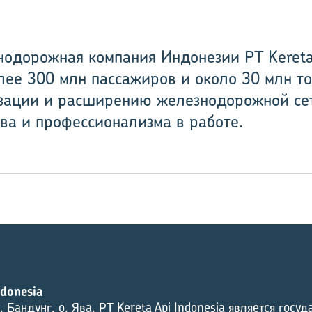
одорожная компания Индонезии PT Kereta A
ее 300 млн пассажиров и около 30 млн то
зации и расширению железнодорожной сет
ва и профессионализма в работе.
ndonesia
. Бандунг, о. Ява. PT Kereta Api Indonesia является госу