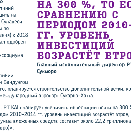
ых
НА 300 %, ТО Е
линий
СРАВНЕНИЮ С
шить на
и Сулавеси
ПЕРИОДОМ 2010
м по
ГГ. УРОВЕНЬ
ения) к 2018
был одобрен
ИНВЕСТИЦИЙ
ВОЗРАСТЁТ ВТР
нсорциума
Главный исполнительный директор P
Сукморо
линии
и Бандунгом
ого, планируется строительство дополнительной ветки, к
международный аэропорт Сукарно-Хатта.
. PT KAI планирует увеличить инвестиции почти на 300 %
дом 2010–2014 гг. уровень инвестиций возрастёт втрое,
сумма вложенных средств составит около 22,2 триллион
вро)».