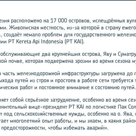
езия расположено на 17 000 островов, испещрённых вул
ми. Живописная местность, из-за которой в страну ежег
, создаёт немало проблем для государственного железн
ии PT Kereta Api Indonesia (PT KAI).
обслуживающие два крупнейших острова, Яву и Суматру,
кой почве, которая подвержена эрозии во время сезона 
 часть железнодорожной инфраструктуры загружена до 
хода путей из строя и простоев в работе сети требуется
ических работ и постоянное внимание к состоянию путей.
яет собой серьёзное затруднение, особенно во время се
лнительный вице-президент PT KAI по логистике Пак Сол
 под сельскохозяйственные нужды, особенно на о. Ява, 
гает многолетний опыт работы, и мы знаем, в каких райо
предосторожности, чтобы избежать аварий».