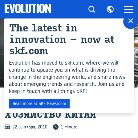
×
The latest in
innovation – now at
skf.com
Evolution has moved to skf.com, where we will
continue to update you on what is driving the
change in the engineering world, and share news
ПРОМЫШЛЕННОСТЬ
about emerging trends and research. Join us and
keep in touch with all things SKF!
ИН­ВЕ­СТИ­ЦИИ В ЛЕС­НОЕ
Read more at SKF Newsroom
ХО­ЗЯЙ­СТВО КИТАЯ
22 сентября, 2010
1 Minute