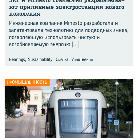
SKF и Minesto сов­мест­но раз­ра­ба­ты­ва­
ют при­лив­ные элек­тро­стан­ции но­во­го
по­ко­ле­ния
Инженерная компания Minesto разработала и
запатентовала технологию для подводных змеев,
позволяющую использовать чистую и
возобновляемую энергию
[...]
,
,
,
Bearings
Sustainability
Смазка
Уплотнения
ПРОМЫШЛЕННОСТЬ