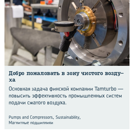
Добро по­жа­ло­вать в зону чи­сто­го воз­ду­
ха
Основная задача финской компании Tamturbo —
повысить эффективность промышленных систем
подачи сжатого воздуха.
,
,
Pumps and Compressors
Sustainability
Магнитные подшипники