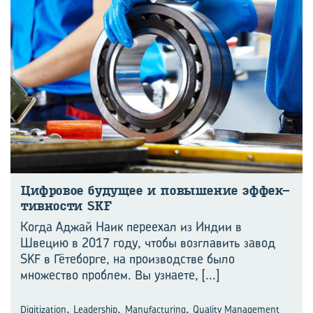
Циф­ро­вое бу­ду­щее и по­вы­ше­ние эф­фек­
тив­но­сти SKF
Когда Аджай Наик переехал из Индии в
Швецию в 2017 году, чтобы возглавить завод
SKF в Гётеборге, на производстве было
множество проблем. Вы узнаете,
[...]
,
,
,
Digitization
Leadership
Manufacturing
Quality Management