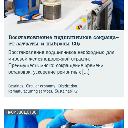
Вос­ста­нов­ле­ние под­шип­ни­ков со­кра­ща­
ет за­тра­ты и вы­бро­сы CO
2
Восстановление подшипников необходимо для
мировой железнодорожной отрасли.
Преимуществ много: сокращение времени
остановок, ускорение ремонтных
[...]
,
,
,
Bearings
Circular economy
Digitization
,
Remanufacturing services
Sustainability
ПРОИЗВОДСТВО