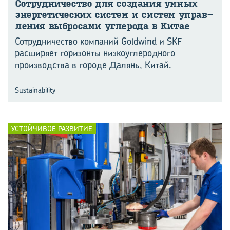
Со­труд­ни­че­ство для со­зда­ния умных
энер­ге­ти­че­ских си­стем и си­стем управ­
ле­ния вы­бро­са­ми уг­ле­ро­да в Китае
Сотрудничество компаний Goldwind и SKF
расширяет горизонты низкоуглеродного
производства в городе Далянь, Китай.
Sustainability
УСТОЙЧИВОЕ РАЗВИТИЕ