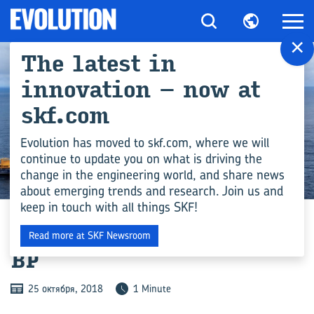
×
The latest in
innovation – now at
skf.com
Evolution has moved to skf.com, where we will
continue to update you on what is driving the
change in the engineering world, and share news
ПРОИЗВОДСТВО
about emerging trends and research. Join us and
keep in touch with all things SKF!
РЕ­ШЕ­НИЯ ДЛЯ АК­ТИ­ВОВ
Read more at SKF Newsroom
BP
25 октября, 2018
1 Minute