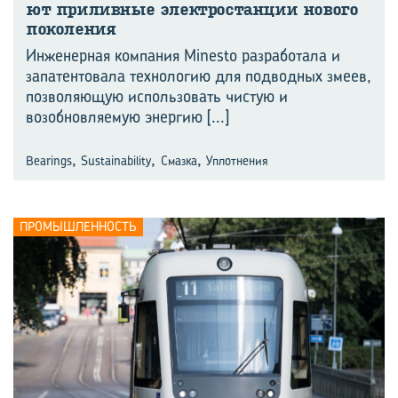
ют при­лив­ные элек­тро­стан­ции но­во­го
по­ко­ле­ния
Инженерная компания Minesto разработала и
запатентовала технологию для подводных змеев,
позволяющую использовать чистую и
возобновляемую энергию
[...]
,
,
,
Bearings
Sustainability
Смазка
Уплотнения
ПРОМЫШЛЕННОСТЬ