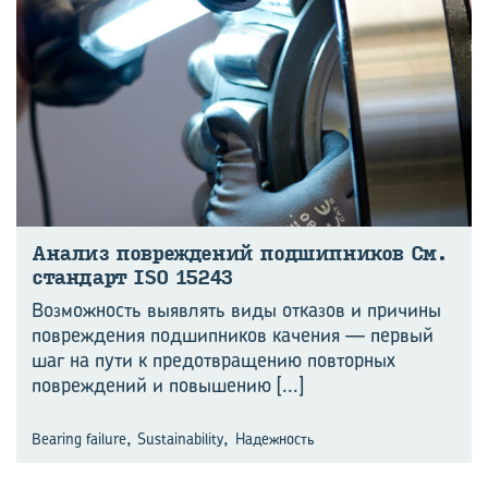
Ана­лиз по­вре­жде­ний под­шип­ни­ков См.
стан­дарт ISO 15243
Возможность выявлять виды отказов и причины
повреждения подшипников качения — первый
шаг на пути к предотвращению повторных
повреждений и повышению
[...]
,
,
Bearing failure
Sustainability
Надежность