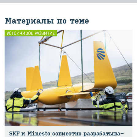
Ма­те­ри­а­лы по теме
УСТОЙЧИВОЕ РАЗВИТИЕ
SKF и Minesto сов­мест­но раз­ра­ба­ты­ва­