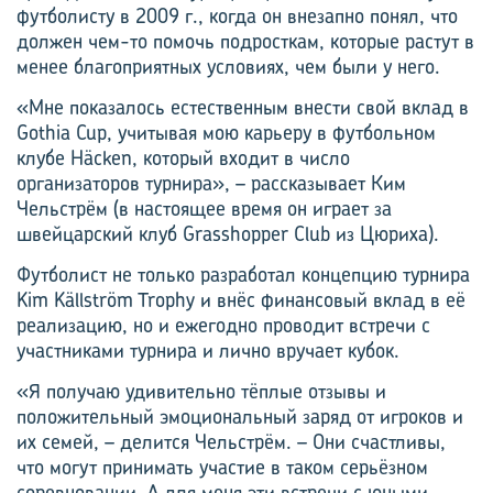
футболисту в 2009 г., когда он внезапно понял, что
должен чем-то помочь подросткам, которые растут в
менее благоприятных условиях, чем были у него.
«Мне показалось естественным внести свой вклад в
Gothia Cup, учитывая мою карьеру в футбольном
клубе Häcken, который входит в число
организаторов турнира», – рассказывает Ким
Чельстрём (в настоящее время он играет за
швейцарский клуб Grasshopper Club из Цюриха).
Футболист не только разработал концепцию турнира
Kim Källström Trophy и внёс финансовый вклад в её
реализацию, но и ежегодно проводит встречи с
участниками турнира и лично вручает кубок.
«Я получаю удивительно тёплые отзывы и
положительный эмоциональный заряд от игроков и
их семей, – делится Чельстрём. – Они счастливы,
что могут принимать участие в таком серьёзном
соревновании. А для меня эти встречи с юными