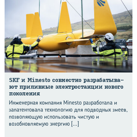
SKF и Minesto сов­мест­но раз­ра­ба­ты­ва­
ют при­лив­ные элек­тро­стан­ции но­во­го
по­ко­ле­ния
Инженерная компания Minesto разработала и
запатентовала технологию для подводных змеев,
позволяющую использовать чистую и
возобновляемую энергию
[...]