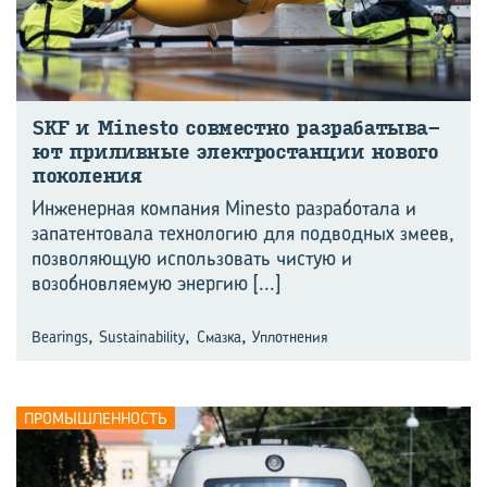
SKF и Minesto сов­мест­но раз­ра­ба­ты­ва­
ют при­лив­ные элек­тро­стан­ции но­во­го
по­ко­ле­ния
Инженерная компания Minesto разработала и
запатентовала технологию для подводных змеев,
позволяющую использовать чистую и
возобновляемую энергию
[...]
,
,
,
Bearings
Sustainability
Смазка
Уплотнения
ПРОМЫШЛЕННОСТЬ