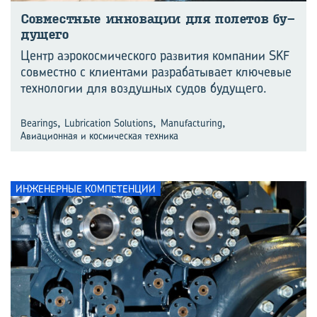
Сов­мест­ные ин­но­ва­ции для по­ле­тов бу­
ду­ще­го
Центр аэрокосмического развития компании SKF
совместно с клиентами разрабатывает ключевые
технологии для воздушных судов будущего.
,
,
,
Bearings
Lubrication Solutions
Manufacturing
Авиационная и космическая техника
ИНЖЕНЕРНЫЕ КОМПЕТЕНЦИИ