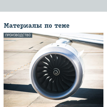
Ма­те­ри­а­лы по теме
ПРОИЗВОДСТВО