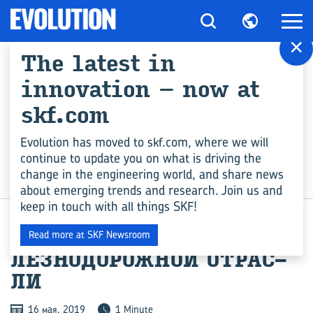
×
The latest in
innovation – now at
skf.com
Evolution has moved to skf.com, where we will
continue to update you on what is driving the
change in the engineering world, and share news
ЦИФРОВЫЕ ТЕХНОЛОГИИ
about emerging trends and research. Join us and
keep in touch with all things SKF!
MULTILOG IMX ДЛЯ ЖЕ­
Read more at SKF Newsroom
ЛЕЗ­НО­ДО­РОЖ­НОЙ ОТ­РАС­
ЛИ
16 мая, 2019
1 Minute