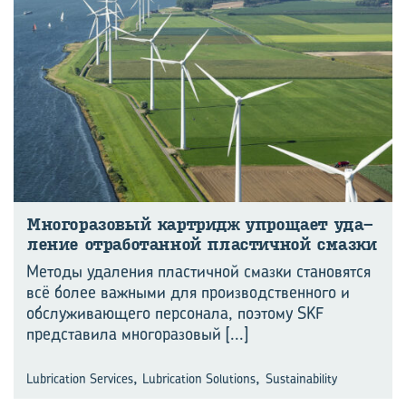
Мно­го­ра­зо­вый кар­тридж упро­ща­ет уда­
ле­ние от­ра­бо­тан­ной пла­стич­ной смаз­ки
Методы удаления пластичной смазки становятся
всё более важными для производственного и
обслуживающего персонала, поэтому SKF
представила многоразовый
[...]
,
,
Lubrication Services
Lubrication Solutions
Sustainability