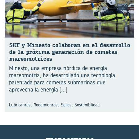
SKF y Mi­nes­to co­la­bo­ran en el de­sa­rro­llo
de la pró­xi­ma ge­ne­ra­ción de co­me­tas
ma­reo­mo­tri­ces
Minesto, una empresa nórdica de energía
mareomotriz, ha desarrollado una tecnología
pa⁠tentada para cometas submarinas que
aprovecha la energía
[...]
,
,
,
Lubricantes
Rodamientos
Sellos
Sostenibilidad