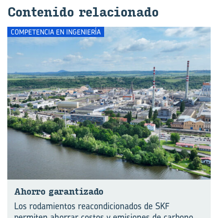
Con­te­ni­do re­la­cio­na­do
COMPETENCIA EN INGENIERÍA
Aho­rro ga­ran­ti­za­do
Los rodamientos reacondicionados de SKF
permiten ahorrar costos y emisiones de carbono