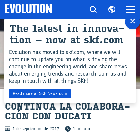
×
The la­test in in­no­va­
tion – now at skf.com
Evolution has moved to skf.com, where we will
continue to update you on what is driving the
change in the engineering world, and share news
about emerging trends and research. Join us and
keep in touch with all things SKF!
INDUSTRIA
Read more at SKF Newsroom
CON­TI­NÚA LA CO­LA­BO­RA­
CIÓN CON DU­CA­TI
1 de septiembre de 2017
1 minuto