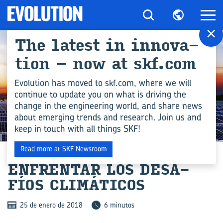
×
The la­test in in­no­va­
tion – now at skf.com
Evolution has moved to skf.com, where we will
continue to update you on what is driving the
change in the engineering world, and share news
about emerging trends and research. Join us and
keep in touch with all things SKF!
COMPETENCIA EN INGENIERÍA
Read more at SKF Newsroom
EN­FREN­TAR LOS DE­SA­
FÍOS CLI­MÁ­TI­COS
25 de enero de 2018
6 minutos