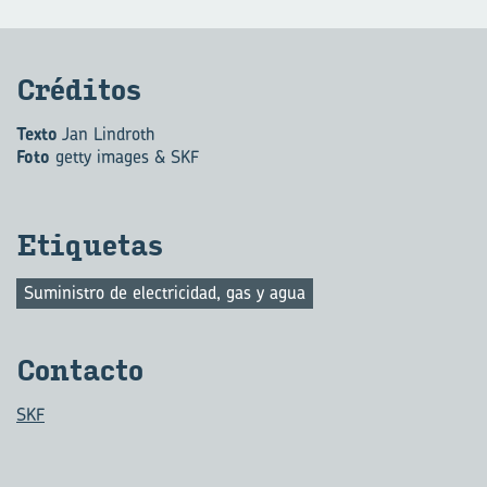
Cré­di­tos
Texto
Jan Lindroth
Foto
getty images & SKF
Eti­que­tas
Suministro de electricidad, gas y agua
Con­tac­to
SKF