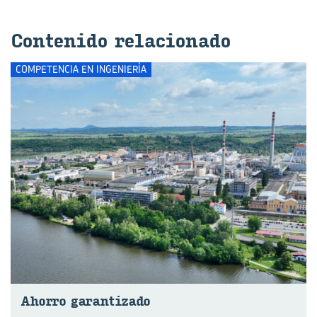
Con­te­ni­do re­la­cio­na­do
COMPETENCIA EN INGENIERÍA
Aho­rro ga­ran­ti­za­do