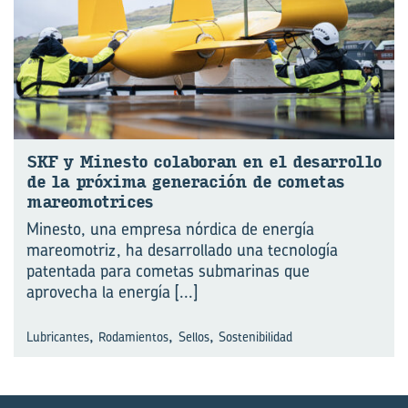
SKF y Mi­nes­to co­la­bo­ran en el de­sa­rro­llo
de la pró­xi­ma ge­ne­ra­ción de co­me­tas
ma­reo­mo­tri­ces
Minesto, una empresa nórdica de energía
mareomotriz, ha desarrollado una tecnología
pa⁠tentada para cometas submarinas que
aprovecha la energía
[...]
,
,
,
Lubricantes
Rodamientos
Sellos
Sostenibilidad