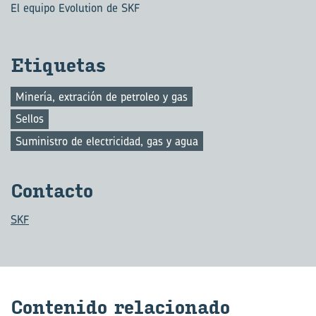
El equipo Evolution de SKF
Eti­que­tas
Minería, extración de petroleo y gas
Sellos
Suministro de electricidad, gas y agua
Con­tac­to
SKF
Con­te­ni­do re­la­cio­na­do