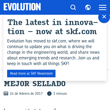
×
The la­test in in­no­va­
tion – now at skf.com
Evolution has moved to skf.com, where we will
continue to update you on what is driving the
change in the engineering world, and share news
about emerging trends and research. Join us and
keep in touch with all things SKF!
COMPETENCIA EN INGENIERÍA
Read more at SKF Newsroom
MEJOR SE­LLA­DO
24 de febrero de 2017
1 minuto