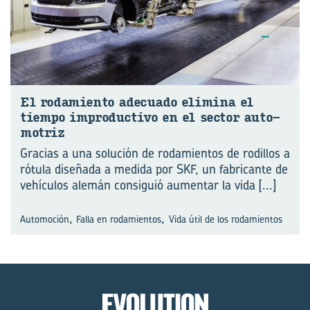
El ro­da­mien­to ade­cua­do eli­mi­na el
tiem­po im­pro­duc­ti­vo en el sec­tor au­to­
mo­triz
Gracias a una solución de rodamientos de rodillos a
rótula diseñada a medida por SKF, un fabricante de
vehículos alemán consiguió aumentar la vida
[...]
,
,
Automoción
Falla en rodamientos
Vida útil de los rodamientos