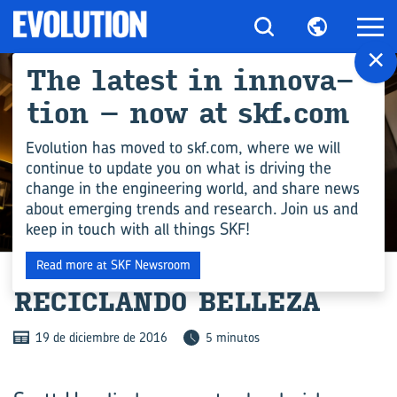
×
The la­test in in­no­va­
tion – now at skf.com
Evolution has moved to skf.com, where we will
continue to update you on what is driving the
change in the engineering world, and share news
about emerging trends and research. Join us and
keep in touch with all things SKF!
ARCHIVE
Read more at SKF Newsroom
RE­CI­CLAN­DO BE­LLE­ZA
19 de diciembre de 2016
5 minutos