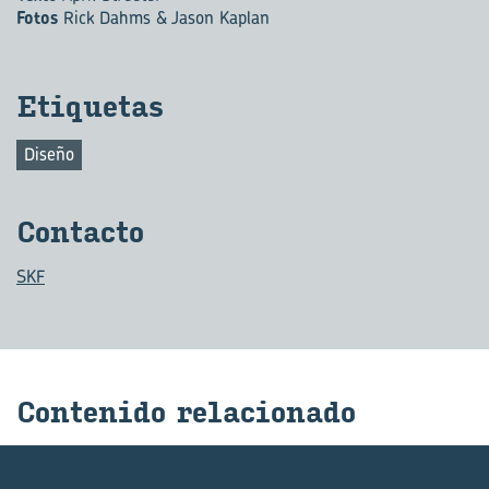
Fotos
Rick Dahms & Jason Kaplan
Eti­que­tas
Diseño
Con­tac­to
SKF
Con­te­ni­do re­la­cio­na­do