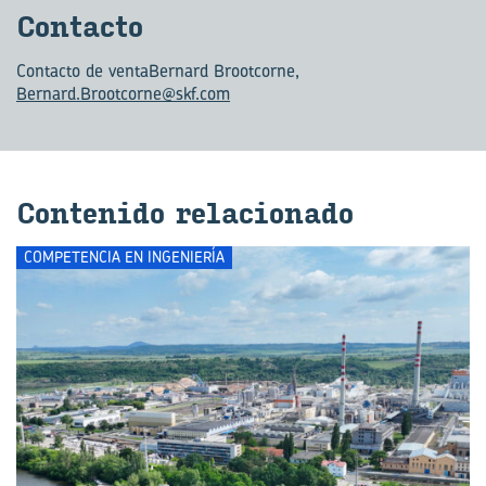
Con­tac­to
Contacto de venta
Bernard Brootcorne,
Bernard.Brootcorne@skf.com
Con­te­ni­do re­la­cio­na­do
COMPETENCIA EN INGENIERÍA