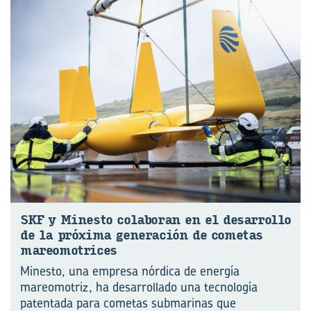
SKF y Mi­nes­to co­la­bo­ran en el de­sa­rro­llo
de la pró­xi­ma ge­ne­ra­ción de co­me­tas
ma­reo­mo­tri­ces
Minesto, una empresa nórdica de energía
mareomotriz, ha desarrollado una tecnología
pa⁠tentada para cometas submarinas que