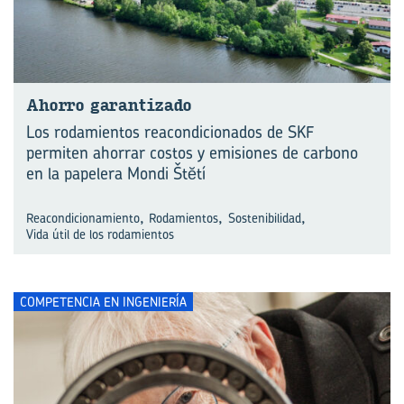
Aho­rro ga­ran­ti­za­do
Los rodamientos reacondicionados de SKF
permiten ahorrar costos y emisiones de carbono
en la papelera Mondi Štĕtí
,
,
,
Reacondicionamiento
Rodamientos
Sostenibilidad
Vida útil de los rodamientos
COMPETENCIA EN INGENIERÍA