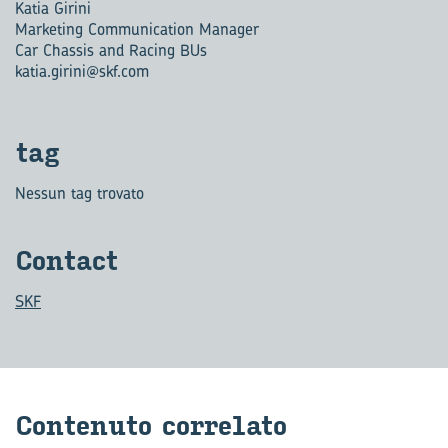
Katia Girini
Marketing Communication Manager
Car Chassis and Racing BUs
katia.girini@skf.com
tag
Nessun tag trovato
Con­tact
SKF
Con­te­nu­to cor­re­la­to