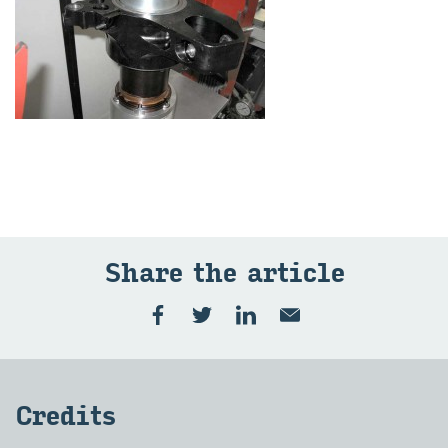
Share the ar­ti­cle
Cre­di­ts