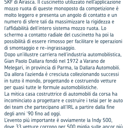
SKF di Airasca. Il cuscinetto utilizzato nell’applicazione
mozzo ruota di queste monoposto da competizione è
molto leggero e presenta un angolo di contatto e un
numero di sfere tali da massimizzare la rigidezza e
l’affidabilità dell’intero sistema mozzo ruota. Lo
schermo a contatto radiale del cuscinetto ha poi la
possibilità di essere rimosso per facilitare le operazioni
di smontaggio e re-ingrassaggio.
Dopo un’illustre carriera nell’industria automobilistica,
Gian Paolo Dallara fondò nel 1972 a Varano de
Melegari, in provincia di Parma, la Dallara Automobili.
Da allora l’azienda è cresciuta collezionando successi
in tutto il mondo, progettando e costruendo vetture
per quasi tutte le formule automobilistiche.
La mitica casa costruttrice di automobili da corsa ha
incominciato a progettare e costruire i telai per le auto
dei team che partecipano all’IRL a partire dalla fine
degli anni ’90 fino ad oggi.
L’evento più importante è ovviamente la Indy 500,
dove 33 vetture corrono per 500 miglia sulle ancor più