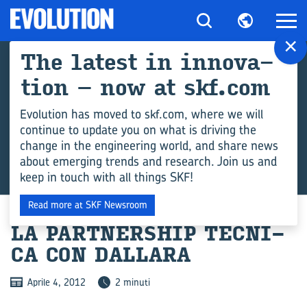
×
The la­te­st in in­no­va­
tion – now at skf.com
Evolution has moved to skf.com, where we will
continue to update you on what is driving the
change in the engineering world, and share news
about emerging trends and research. Join us and
keep in touch with all things SKF!
Read more at SKF Newsroom
LA PART­NER­SHIP TEC­NI­
CA CON DAL­LA­RA
Aprile 4, 2012
2 minuti