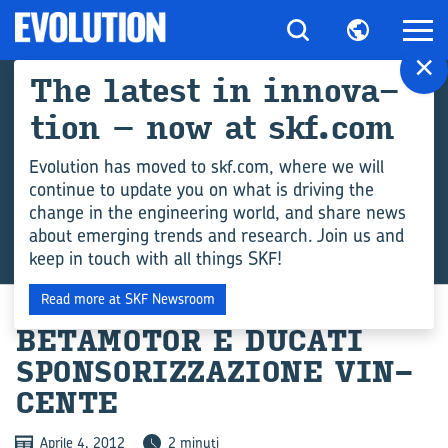
×
The la­te­st in in­no­va­
tion – now at skf.com
Evolution has moved to skf.com, where we will
continue to update you on what is driving the
change in the engineering world, and share news
about emerging trends and research. Join us and
keep in touch with all things SKF!
Read more at SKF Newsroom
BE­TA­MO­TOR E DU­CA­TI
SPON­SO­RIZ­ZA­ZIO­NE VIN­
CEN­TE
Aprile 4, 2012
2 minuti