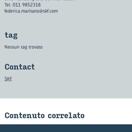
Tel. 011 9852318
federica.maritano@skf.com
tag
Nessun tag trovato
Con­tact
SKF
Con­te­nu­to cor­re­la­to