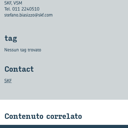
SKF, VSM
Tel. 011 2240510
stefano.biasizzo@skf.com
tag
Nessun tag trovato
Con­tact
SKF
Con­te­nu­to cor­re­la­to