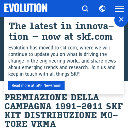
×
The la­te­st in in­no­va­
tion – now at skf.com
Evolution has moved to skf.com, where we will
continue to update you on what is driving the
change in the engineering world, and share news
about emerging trends and research. Join us and
keep in touch with all things SKF!
Read more at SKF Newsroom
PRE­MIA­ZIO­NE DELLA
CAM­PA­GNA 1991-2011 SKF
KIT DI­STRI­BU­ZIO­NE MO­
TO­RE VKMA