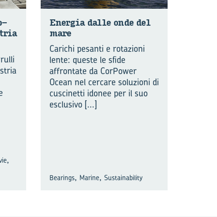
io­
Ener­gia dalle onde del
stria
mare
Carichi pesanti e rotazioni
rulli
lente: queste le sfide
stria
affrontate da CorPower
Ocean nel cercare soluzioni di
e
cuscinetti idonee per il suo
esclusivo
[...]
,
vie
,
,
Bearings
Marine
Sustainability