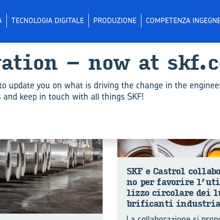
A
TECNOLOGIA DIGITALE
PRODUZIONE
COMPETENZA INGEGNE
­va­tion – now at skf.
SOSTENIBILITÀ
to update you on what is driving the change in the enginee
and keep in touch with all things SKF!
SKF e Ca­strol col­la­b
no per fa­vo­ri­re l’ut
liz­zo cir­co­la­re dei 
bri­fi­can­ti in­du­stria
La collaborazione si pro