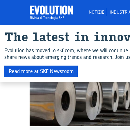
NOTIZIE
INDUSTRI
The la­te­st in in­no
SOSTENIBILITÀ
Evolution has moved to skf.com, where we will continue 
share news about emerging trends and research. Join us 
Read more at SKF Newsroom