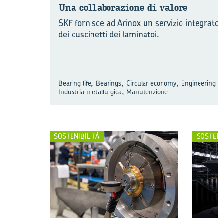
Una col­la­bo­ra­zio­ne di va­lo­re
SKF fornisce ad Arinox un servizio integrat
dei cuscinetti dei laminatoi.
,
,
,
Bearing life
Bearings
Circular economy
Engineering
,
Industria metallurgica
Manutenzione
SOSTENIBILITÀ
SOSTEN