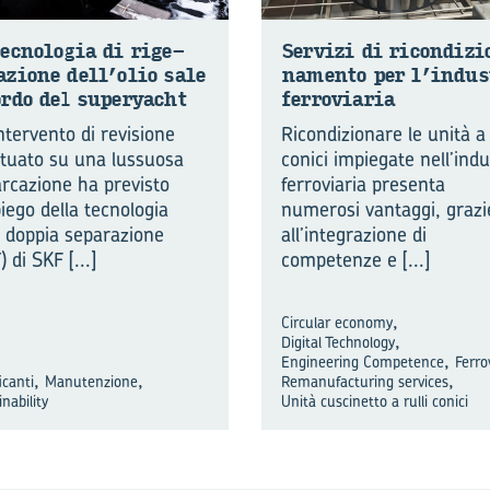
ec­no­lo­gia di ri­ge­
Ser­vi­zi di ri­con­di­z
a­zio­ne dell’olio sale
na­men­to per l’in­du­
rdo del su­pe­rya­cht
fer­ro­via­ria
ntervento di revisione
Ricondizionare le unità a 
ttuato su una lussuosa
conici impiegate nell’indu
rcazione ha previsto
ferroviaria presenta
piego della tecnologia
numerosi vantaggi, grazi
a doppia separazione
all’integrazione di
) di SKF
[...]
competenze e
[...]
,
Circular economy
,
Digital Technology
,
Engineering Competence
Ferro
,
,
,
icanti
Manutenzione
Remanufacturing services
nability
Unità cuscinetto a rulli conici