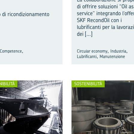
di offrire soluzioni “Oil as
service” integrando l’offe
o di ricondizionamento
SKF RecondOil con i
lubrificanti per la lavoraz
dei
[...]
,
,
,
 Competence
Circular economy
Industria
,
Lubrificanti
Manutenzione
IBILITÀ
SOSTENIBILITÀ