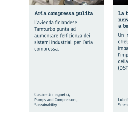
Aria com­pres­sa pu­li­ta
La t
ne­r
L’azienda finlandese
a bo
Tamturbo punta ad
Un i
aumentare l'efficienza dei
effe
sistemi industriali per l’aria
imba
compressa.
l’im
dell
(DST
,
Cuscinetti magnetici
,
Pumps and Compressors
Lubrif
Sustainability
Sustai