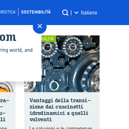
RISTICA
SOSTENIBILITÀ
|
Italiano
×
com
SOSTENIBILITÀ
ring world, and
o­ra­
Van­tag­gi della tran­si­
i­
zio­ne dai cu­sci­net­ti
lu­
idro­di­na­mi­ci a quel­li
­li
vol­ven­ti
pone
Le soluzioni e le competenze