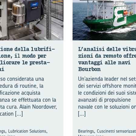
tio­ne della lu­bri­fi­
L’ana­li­si delle vi­b
io­ne, il modo per
zio­ni da re­mo­to offr
lio­ra­re le pre­sta­
van­tag­gi alle navi
ni
Bour­bon
so considerata una
Un'azienda leader nel set
edura di routine, la
dei servizi offshore moni
ificazione acquista
le condizioni dei suoi sis
vanza se effettuata con la
avanzati di propulsione
ta cura. Alain Noordover,
navale con le soluzioni o
ication
[...]
[...]
,
,
,
ngs
Lubrication Solutions
Bearings
Cuscinetti sensorizzat