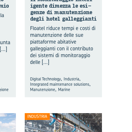
­mio
i­gen­te di­mez­za le esi­
gen­ze di ma­nu­ten­zio­ne
la
degli hotel gal­leg­gian­ti
Floatel riduce tempi e costi di
manutenzione delle sue
piattaforme abitative
punta
galleggianti con il contributo
[...]
dei sistemi di monitoraggio
delle
[...]
,
,
Digital Technology
Industria
,
Integrated maintenance solutions
,
zione
Manutenzione
Marine
INDUSTRIA