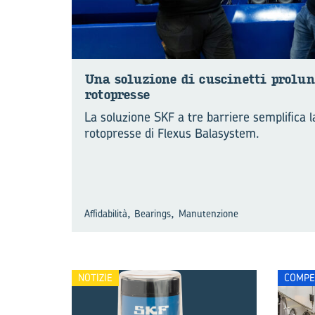
Una so­lu­zio­ne di cu­sci­net­ti pro­lun
ro­to­pres­se
La soluzione SKF a tre barriere semplifica 
rotopresse di Flexus Balasystem.
,
,
Affidabilità
Bearings
Manutenzione
NOTIZIE
COMPE