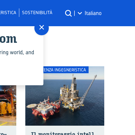
RISTICA
SOSTENIBILITÀ
|
Italiano
×
com
ring world, and
COMPETENZA INGEGNERISTICA
to­
Il mo­ni­to­rag­gio in­tel­l