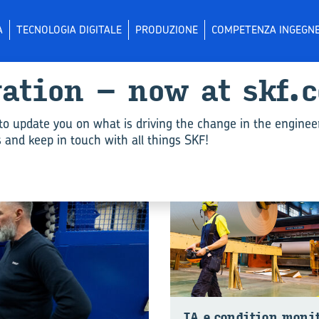
A
TECNOLOGIA DIGITALE
PRODUZIONE
COMPETENZA INGEGNE
­va­tion – now at skf.
 per "Ma­nu­ten­zio­ne"
to update you on what is driving the change in the enginee
and keep in touch with all things SKF!
TECNOLOGIA DIGITALE
IA e con­di­tion mo­ni­