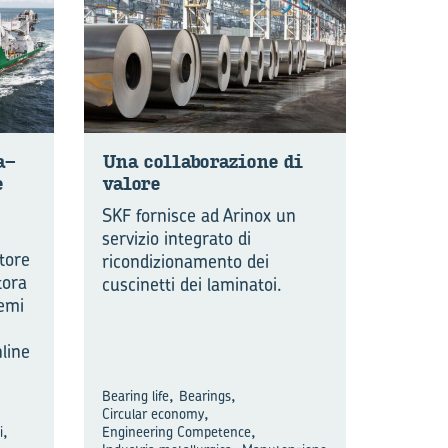
ra­
Una col­la­bo­ra­zio­ne di
e
va­lo­re
SKF fornisce ad Arinox un
servizio integrato di
tore
ricondizionamento dei
tora
cuscinetti dei laminatoi.
temi
nline
,
,
Bearing life
Bearings
,
Circular economy
,
,
i
Engineering Competence