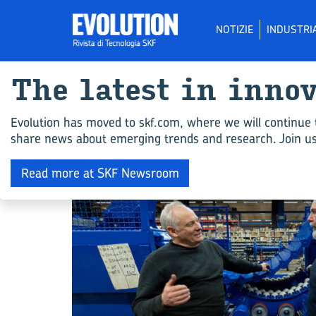
NOTIZIE
INDUSTRI
The la­te­st in in­no
Tutti gli ar­ti­co­li
Evolution has moved to skf.com, where we will continue 
share news about emerging trends and research. Join us 
COMPETENZA INGEGNERISTICA
Read more at SKF Newsroom