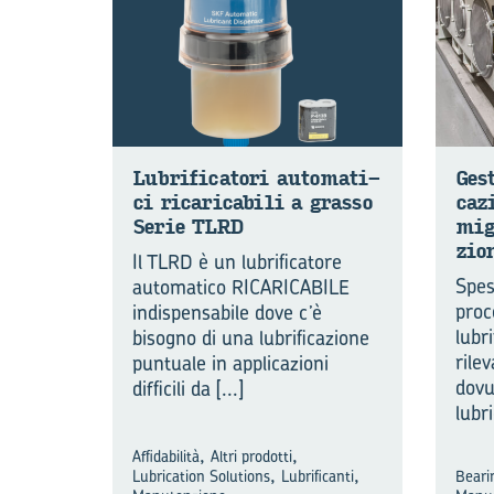
Lu­bri­fi­ca­to­ri au­to­ma­ti­
Ge­s
ci ri­ca­ri­ca­bi­li a gras­so
ca­z
Serie TLRD
mi­g
zio­
Il TLRD è un lubrificatore
Spes
automatico RICARICABILE
proc
indispensabile dove c’è
lubr
bisogno di una lubrificazione
rile
puntuale in applicazioni
dovu
difficili da
[...]
lubr
,
,
Affidabilità
Altri prodotti
,
,
Lubrication Solutions
Lubrificanti
Beari