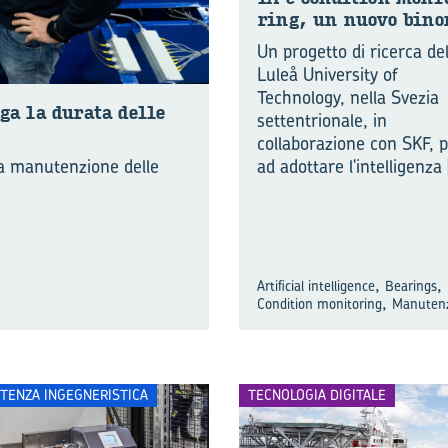
ring, un nuovo bi­no
Un progetto di ricerca del
Luleå University of
Technology, nella Svezia
­ga la du­ra­ta delle
settentrionale, in
collaborazione con SKF, 
ad adottare l'intelligenza
la manutenzione delle
,
,
Artificial intelligence
Bearings
,
Condition monitoring
Manuten
TENZA INGEGNERISTICA
TECNOLOGIA DIGITALE