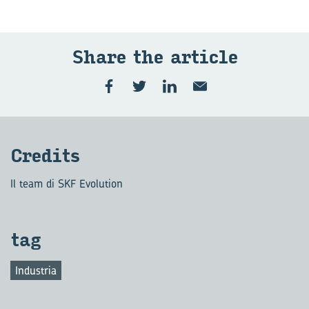
Share the ar­ti­cle
Cre­di­ts
Il team di SKF Evolution
tag
Industria