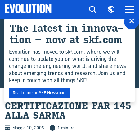
×
The la­te­st in in­no­va­
tion – now at skf.com
Evolution has moved to skf.com, where we will
continue to update you on what is driving the
change in the engineering world, and share news
about emerging trends and research. Join us and
keep in touch with all things SKF!
Read more at SKF Newsroom
CER­TI­FI­CA­ZIO­NE FAR 145
ALLA SARMA
Maggio 10, 2005
1 minuto