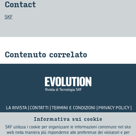
Con­tact
SKF
Con­te­nu­to cor­re­la­to
LA RIVISTA
CONTATTI
TERMINI E CONDIZIONI
PRIVACY POLICY
COOKIES
Informativa sui cookie
SKF utilizza i cookie per organizzare le informazioni contenute nel sito
© SKF Evolution 2026
web nella maniera più rispondente alle preferenze dei visitatori e per