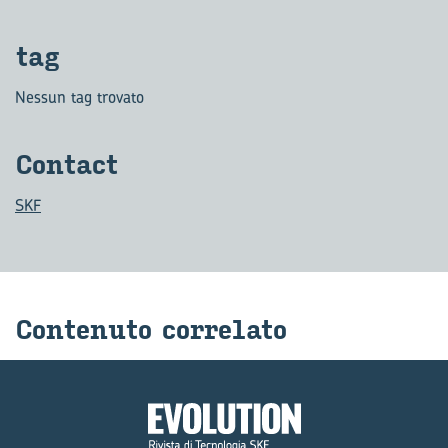
tag
Nessun tag trovato
Con­tact
SKF
Con­te­nu­to cor­re­la­to