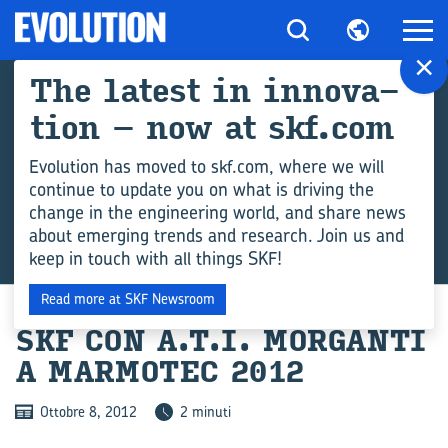
×
The la­te­st in in­no­va­
tion – now at skf.com
Evolution has moved to skf.com, where we will
continue to update you on what is driving the
change in the engineering world, and share news
about emerging trends and research. Join us and
keep in touch with all things SKF!
Read more at SKF Newsroom
SKF CON A.T.I. MOR­GAN­TI
A MAR­MO­TEC 2012
Ottobre 8, 2012
2 minuti