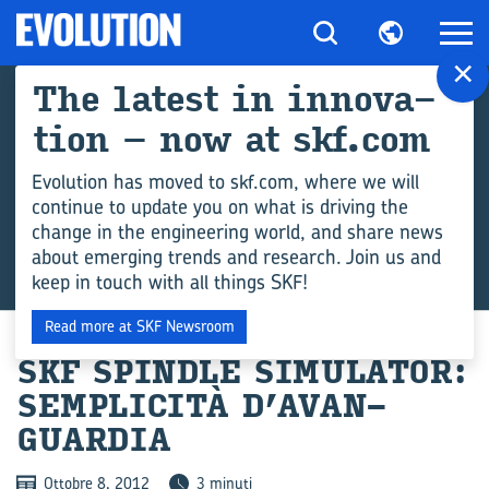
×
The la­te­st in in­no­va­
tion – now at skf.com
Evolution has moved to skf.com, where we will
continue to update you on what is driving the
change in the engineering world, and share news
about emerging trends and research. Join us and
keep in touch with all things SKF!
Read more at SKF Newsroom
SKF SPIND­LE SI­MU­LA­TOR:
SEMPLICITÀ D’AVAN­
GUAR­DIA
Ottobre 8, 2012
3 minuti