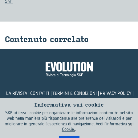
SKF
Con­te­nu­to cor­re­la­to
LA RIVISTA
CONTATTI
TERMINI E CONDIZIONI
PRIVACY POLICY
COOKIES
Informativa sui cookie
SKF utilizza i cookie per organizzare le informazioni contenute nel sito
© SKF Evolution 2026
web nella maniera più rispondente alle preferenze dei visitatori e per
migliorare in generale l'esperienza di navigazione.
Vedi l'informativa sui
Cookie.
.