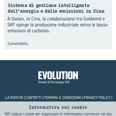
Si­ste­ma di ge­stio­ne in­tel­li­gen­te
dell’ener­gia e delle emis­sio­ni in Cina
A Dalian, in Cina, la collaborazione tra Goldwind e
SKF spinge la produzione industriale verso le basse
emissioni di carbonio.
Sustainability
LA RIVISTA
CONTATTI
TERMINI E CONDIZIONI
PRIVACY POLICY
COOKIES
Informativa sui cookie
SKF utilizza i cookie per organizzare le informazioni contenute nel sito
© SKF Evolution 2026