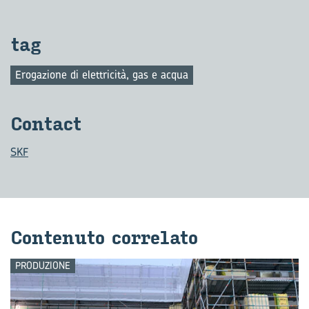
tag
Erogazione di elettricità, gas e acqua
Con­tact
SKF
Con­te­nu­to cor­re­la­to
PRODUZIONE