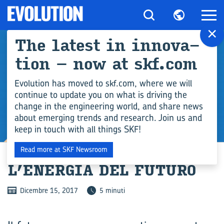
×
The la­te­st in in­no­va­
tion – now at skf.com
Evolution has moved to skf.com, where we will
continue to update you on what is driving the
change in the engineering world, and share news
about emerging trends and research. Join us and
keep in touch with all things SKF!
INDUSTRIA
Read more at SKF Newsroom
L’ENER­GIA DEL FU­TU­RO
Dicembre 15, 2017
5 minuti