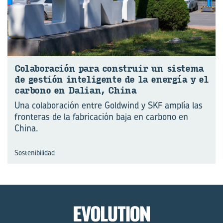
Co­la­bo­ra­ción para cons­truir un sis­te­ma
de ges­tión in­te­li­gen­te de la ener­gía y el
car­bono en Da­lian, China
Una colaboración entre Goldwind y SKF amplía las
fronteras de la fabricación baja en carbono en
China.
Sostenibilidad