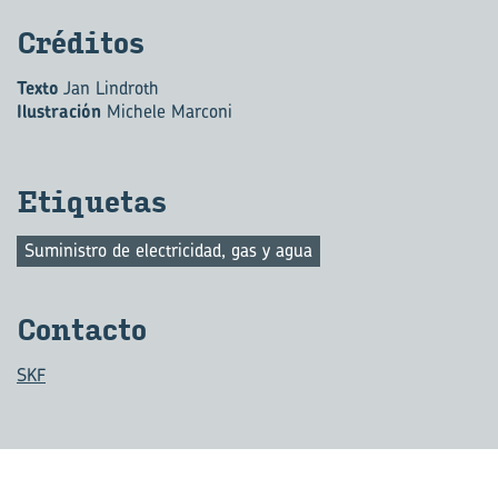
Cré­di­tos
Texto
Jan Lindroth
Ilustración
Michele Marconi
Eti­que­tas
Suministro de electricidad, gas y agua
Con­tac­to
SKF