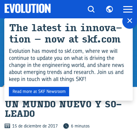
×
The la­test in in­no­va­
tion – now at skf.com
Evolution has moved to skf.com, where we will
continue to update you on what is driving the
change in the engineering world, and share news
about emerging trends and research. Join us and
keep in touch with all things SKF!
INDUSTRIA
Read more at SKF Newsroom
UN MUNDO NUEVO Y SO­
LEA­DO
15 de diciembre de 2017
6 minutos