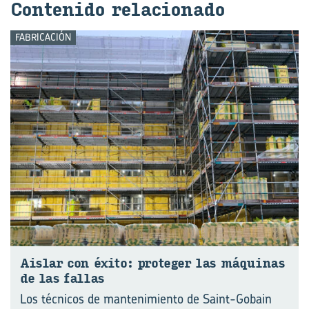
Con­te­ni­do re­la­cio­na­do
FABRICACIÓN
Ais­lar con éxito: pro­te­ger las má­qui­nas
de las fa­llas
Los técnicos de mantenimiento de Saint-Gobain