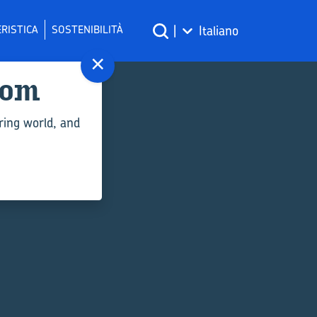
RISTICA
SOSTENIBILITÀ
|
Italiano
×
com
ring world, and