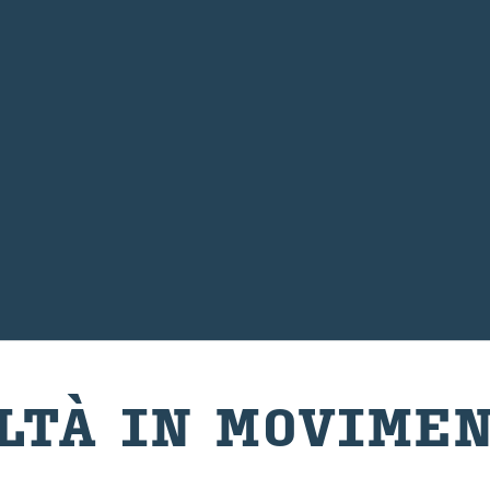
TÀ IN MO­VI­MEN