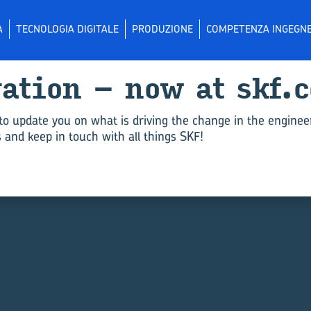
A
TECNOLOGIA DIGITALE
PRODUZIONE
COMPETENZA INGEGNE
­va­tion – now at skf.
to update you on what is driving the change in the enginee
and keep in touch with all things SKF!