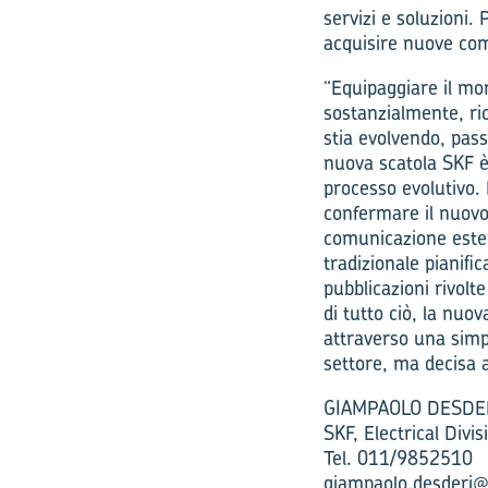
servizi e soluzioni.
acquisire nuove comp
“Equipaggiare il mo
sostanzialmente, ri
stia evolvendo, pas
nuova scatola SKF è
processo evolutivo. 
confermare il nuovo
comunicazione ester
tradizionale pianific
pubblicazioni rivolte
di tutto ciò, la nuo
attraverso una simp
settore, ma decisa 
GIAMPAOLO DESDE
SKF, Electrical Divis
Tel. 011/9852510
giampaolo.desderi