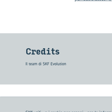
Cre­di­ts
Il team di SKF Evolution
Con­te­nu­to cor­re­la­