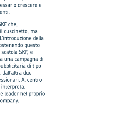
cessario crescere e
enti.
SKF che,
il cuscinetto, ma
introdu­zione della
sostenendo questo
 scatola SKF, e
ata una campagna di
blicitaria di tipo
 dall’altra due
essionari. Al centro
 interpreta,
e leader nel proprio
 company.