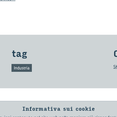
tag
S
Industria
to
Informativa sui cookie