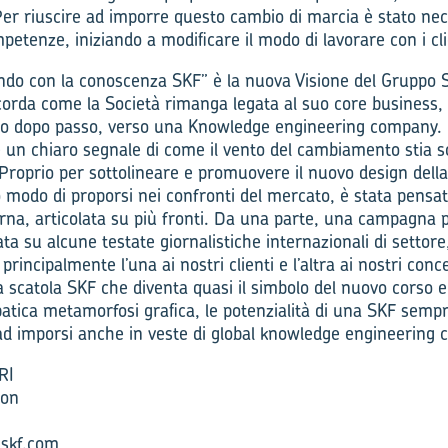
 Per riuscire ad imporre questo cambio di marcia è stato ne
etenze, iniziando a modificare il modo di lavorare con i cli
ndo con la conoscenza SKF” è la nuova Visione del Gruppo 
corda come la Società rimanga legata al suo core business, 
so dopo passo, verso una Knowledge engineering company. L’
 un chiaro segnale di come il vento del cambiamento stia 
Proprio per sottolineare e promuovere il nuovo design della
 modo di proporsi nei confronti del mercato, è stata pens
na, articolata su più fronti. Da una parte, una campagna pub
ata su alcune testate giornalistiche internazionali di settore,
 principalmente l’una ai nostri clienti e l’altra ai nostri conc
va scatola SKF che diventa quasi il simbolo del nuovo corso e
atica metamorfosi grafica, le potenzialità di una SKF sempr
ad imporsi anche in veste di global knowledge engineering
RI
ion
@skf.com