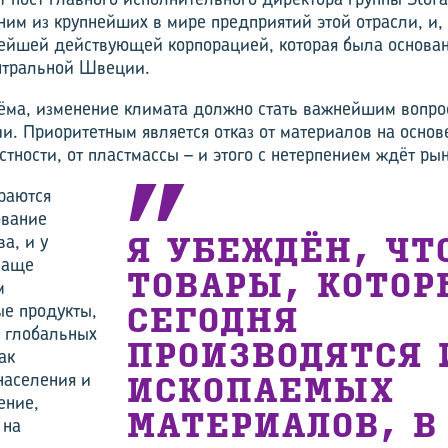
ним из крупнейших в мире предприятий этой отрасли, и, 
рейшей действующей корпорацией, которая была основана
нтральной Швеции.
ёма, изменение климата должно стать важнейшим вопро
и. Приоритетным является отказ от материалов на основ
стности, от пластмассы – и этого с нетерпением ждёт рын
раются
ование
а, и у
Я УБЕЖДЁН, ЧТ
чаще
ТОВАРЫ, КОТОР
м
ые продукты,
СЕГОДНЯ
д глобальных
ПРОИЗВОДЯТСЯ 
ак
населения и
ИСКОПАЕМЫХ
ение,
МАТЕРИАЛОВ, В
 на