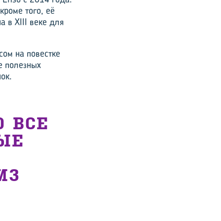
кроме того, её
 в XIII веке для
сом на повестке
е полезных
ок.
О ВСЕ
ЫЕ
ИЗ