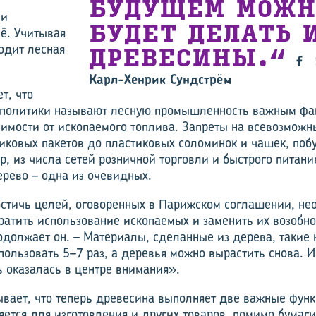
БУДУЩЕМ МОЖН
 и
БУДЕТ ДЕЛАТЬ 
ё. Учитывая
ходит лесная
ДРЕВЕСИНЫ.
Карл-Хенрик Сундстрём
т, что
 политики называют лесную промышленность важным фа
имости от ископаемого топлива. Запреты на всевозможны
иковых пакетов до пластиковых соломинок и чашек, по
, из числа сетей розничной торговли и быстрого питания
ерево – одна из очевидных.
стичь целей, оговоренных в Парижском соглашении, не
ратить использование ископаемых и заменить их возоб
одолжает он. – Материалы, сделанные из дерева, такие к
пользовать 5–7 раз, а деревья можно вырастить снова. 
ь оказалась в центре внимания».
ывает, что теперь древесина выполняет две важные функ
тся для изготовления и других товаров, помимо бумаги,