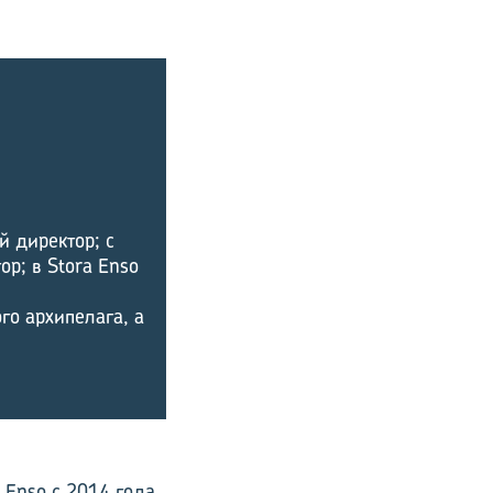
й директор; с
р; в Stora Enso
го архипелага, а
 Enso с 2014 года.