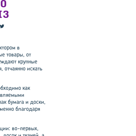
О
ИЗ
ктором в
е товары, от
буждают крупные
, отчаянно искать
обходимо как
новляемыми
ак бумага и доски,
Именно благодаря
ции: во-первых,
 досок и тканей, а