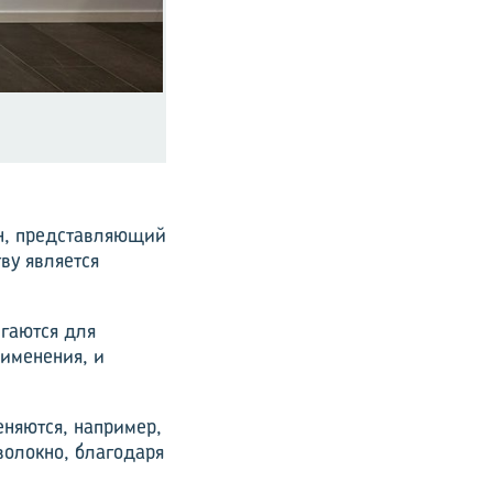
ин, представляющий
ву является
игаются для
рименения, и
еняются, например,
волокно, благодаря