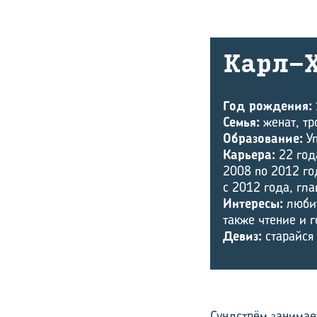
Карл-​
Год рождения:
Семья:
женат, тр
Образование:
Уп
Карьера:
22 год
2008 по 2012 го
с 2012 года, гл
Интересы:
любит
также чтение и 
Девиз:
старайся 
Сундстрём занимает