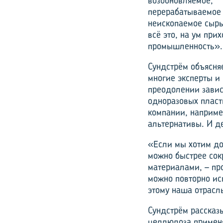
возобновляемое,
перерабатываемое
неископаемое сырь
всё это, на ум при
промышленность».
Сундстрём объясняе
многие эксперты и
преодолении завис
одноразовых пласт
компании, например
альтернативы. И д
«Если мы хотим до
можно быстрее сок
материалами, – пр
можно повторно ис
этому наша отрасл
Сундстрём рассказ
целлюлоза применяе