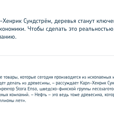
-Хенрик Сундстрём, деревья станут ключ
кономики. Чтобы сделать это реальностью
панию.
е товары, которые сегодня производятся из ископаемых 
ет делать из древесины, – рассуждает Карл-Хенрик Су
ректор Stora Enso, шведско-финской группы лесозагот
ых компаний. – Нефть – это ведь тоже древесина, кото
ллионы лет».