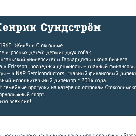
Хенрик Сунд­стрём
1960. Живёт в Стокгольме
ое взрослых детей; держит двух собак
псальский университет и Гарвардская школа бизнеса
а в Ericsson, последняя должность – главный финансовы
ды – в NXP Semiconductors, главный финансовый директо
авный исполнительный директор с 2014 года.
 семейные прогулки на катере по островам Стокгольмско
горнолыжный спорт.
изо всех сил!
 пост главного исполнительного директора группы Stora