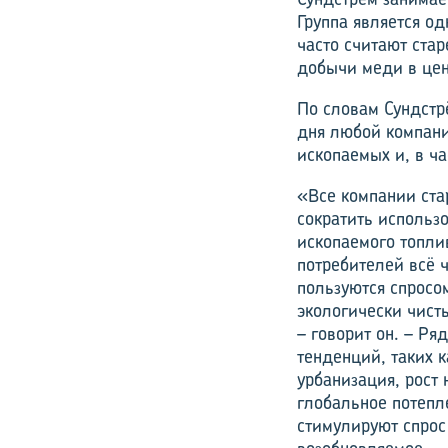
Группа является од
часто считают ста
добычи меди в це
По словам Сундстр
дня любой компани
ископаемых и, в ча
«Все компании ста
сократить использ
ископаемого топлив
потребителей всё 
пользуются спросо
экологически чист
– говорит он. – Ря
тенденций, таких к
урбанизация, рост 
глобальное потепл
стимулируют спрос