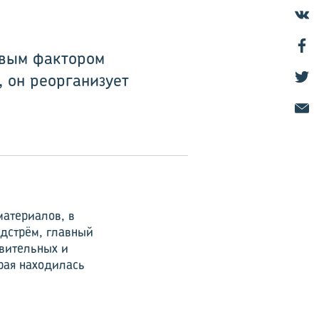
евым фактором
, он реорганизует
материалов, в
ндстрём, главный
овительных и
рая находилась