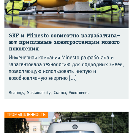
SKF и Minesto сов­мест­но раз­ра­ба­ты­ва­
ют при­лив­ные элек­тро­стан­ции но­во­го
по­ко­ле­ния
Инженерная компания Minesto разработала и
запатентовала технологию для подводных змеев,
позволяющую использовать чистую и
возобновляемую энергию
[...]
,
,
,
Bearings
Sustainability
Смазка
Уплотнения
ПРОМЫШЛЕННОСТЬ