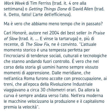
Work Week
di Tim Ferriss (trad. it. 4 ore alla
settimana) o
Getting Things Done
di David Allen (trad.
it. Detto, fatto! L’arte dell’efficienza).
Ma è vero che abbiamo meno tempo che in passato?
Carl Honoré, autore nel 2004 del best seller
In Praise
of Slow
(trad. it. … E vinse la tartaruga) e, più di
recente, di
The Slow Fix
, ne è convinto. “L’attuale
momento storico è una tempesta perfetta per
l’incrociarsi di tendenze sociali, culturali e tecnologiche
che stanno andando fuori controllo. È vero che nel
corso della storia gli uomini hanno sempre vissuto
momenti di apprensione. Dalle meridiane, che
nell’antica Roma furono accolte con preoccupazione, ai
treni, che all’epoca della Rivoluzione Industriale
viaggiavano a circa 30 chilometri orari. Da allora la
curva è sempre andata verso l’alto. Nell’era moderna
le macchine velocizzano la produzione e il capitalismo
premia la velocità”.