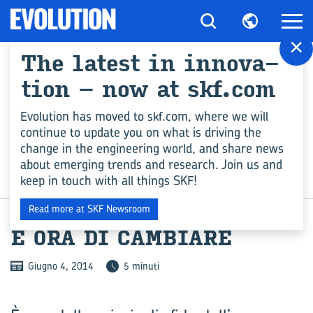
×
The la­te­st in in­no­va­
tion – now at skf.com
Evolution has moved to skf.com, where we will
continue to update you on what is driving the
change in the engineering world, and share news
about emerging trends and research. Join us and
keep in touch with all things SKF!
INDUSTRIA
Read more at SKF Newsroom
È ORA DI CAM­BIA­RE
Giugno 4, 2014
5 minuti