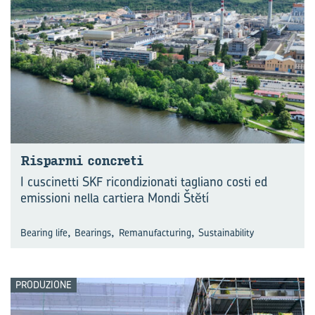
Ri­spar­mi con­cre­ti
I cuscinetti SKF ricondizionati tagliano costi ed
emissioni nella cartiera Mondi Štĕtí
,
,
,
Bearing life
Bearings
Remanufacturing
Sustainability
PRODUZIONE