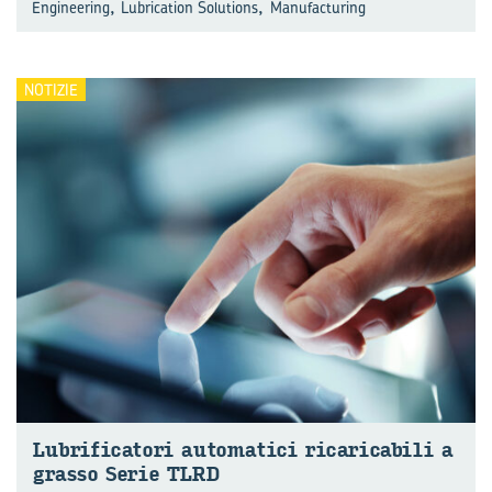
,
,
Engineering
Lubrication Solutions
Manufacturing
NOTIZIE
Lu­bri­fi­ca­to­ri au­to­ma­ti­ci ri­ca­ri­ca­bi­li a
gras­so Serie TLRD