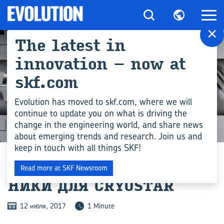
×
The latest in
innovation – now at
skf.com
Evolution has moved to skf.com, where we will
continue to update you on what is driving the
change in the engineering world, and share news
ПРОМЫШЛЕННОСТЬ
about emerging trends and research. Join us and
keep in touch with all things SKF!
МАГ­НИТ­НЫЕ ПОД­ШИП­
Read more at SKF Newsroom
НИ­КИ ДЛЯ CRYOSTAR
12 июля, 2017
1 Minute