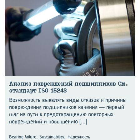
Ана­лиз по­вре­жде­ний под­шип­ни­ков См.
стан­дарт ISO 15243
Возможность выявлять виды отказов и причины
повреждения подшипников качения — первый
шаг на пути к предотвращению повторных
повреждений и повышению
[...]
,
,
Bearing failure
Sustainability
Надежность