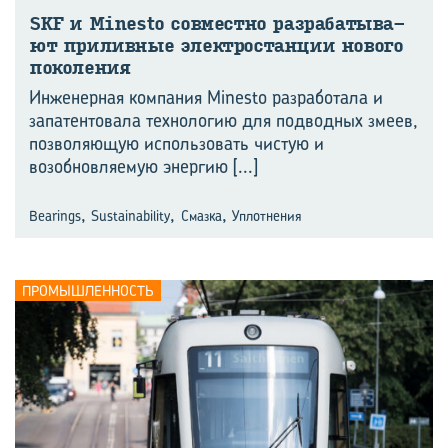
SKF и Minesto сов­мест­но раз­ра­ба­ты­ва­
ют при­лив­ные элек­тро­стан­ции но­во­го
по­ко­ле­ния
Инженерная компания Minesto разработала и
запатентовала технологию для подводных змеев,
позволяющую использовать чистую и
возобновляемую энергию
[...]
,
,
,
Bearings
Sustainability
Смазка
Уплотнения
ПРОМЫШЛЕННОСТЬ