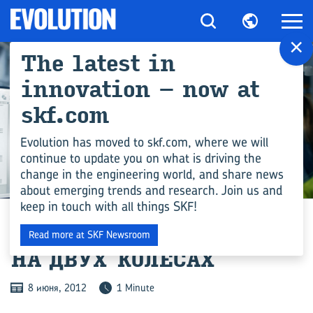
×
The latest in
innovation – now at
skf.com
Evolution has moved to skf.com, where we will
continue to update you on what is driving the
change in the engineering world, and share news
ИНЖЕНЕРНЫЕ КОМПЕТЕНЦИИ
about emerging trends and research. Join us and
keep in touch with all things SKF!
СИ­СТЕ­МА «СТАРТ/СТОП»
Read more at SKF Newsroom
НА ДВУХ КО­ЛЁ­САХ
8 июня, 2012
1 Minute