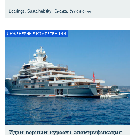
,
,
,
Bearings
Sustainability
Смазка
Уплотнения
ИНЖЕНЕРНЫЕ КОМПЕТЕНЦИИ
Идем вер­ным кур­сом: элек­три­фи­ка­ция