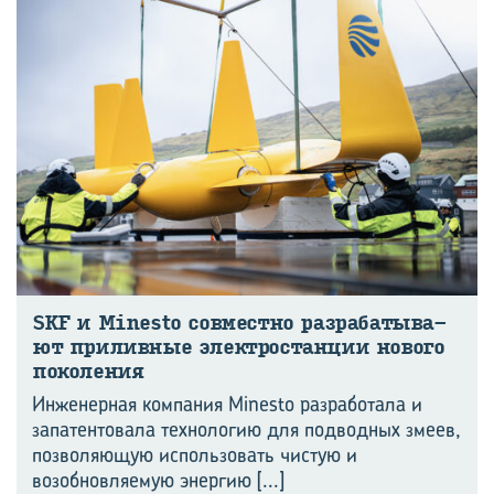
SKF и Minesto сов­мест­но раз­ра­ба­ты­ва­
ют при­лив­ные элек­тро­стан­ции но­во­го
по­ко­ле­ния
Инженерная компания Minesto разработала и
запатентовала технологию для подводных змеев,
позволяющую использовать чистую и
возобновляемую энергию
[...]