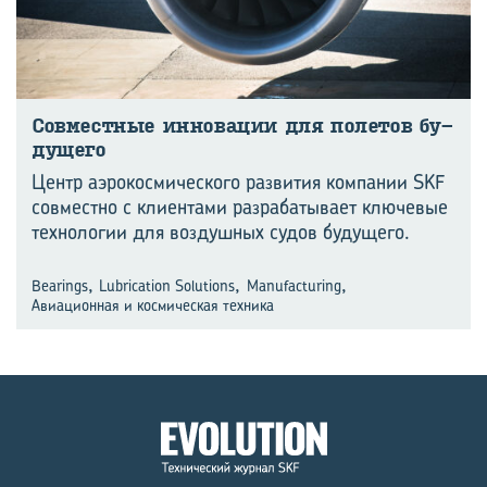
Сов­мест­ные ин­но­ва­ции для по­ле­тов бу­
ду­ще­го
Центр аэрокосмического развития компании SKF
совместно с клиентами разрабатывает ключевые
технологии для воздушных судов будущего.
,
,
,
Bearings
Lubrication Solutions
Manufacturing
Авиационная и космическая техника