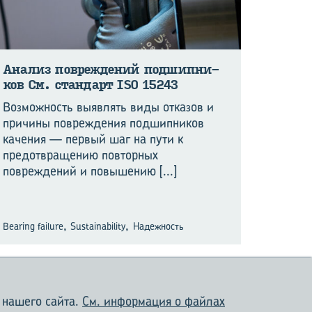
Ана­лиз по­вре­жде­ний под­шип­ни­
ков См. стан­дарт ISO 15243
Возможность выявлять виды отказов и
причины повреждения подшипников
качения — первый шаг на пути к
предотвращению повторных
повреждений и повышению
[...]
,
,
Bearing failure
Sustainability
Надежность
 нашего сайта.
См. информация о файлах