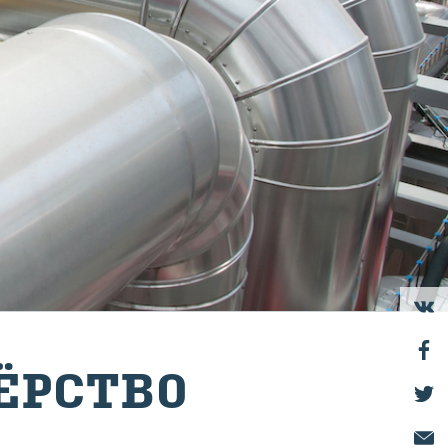
ЁР­СТВО