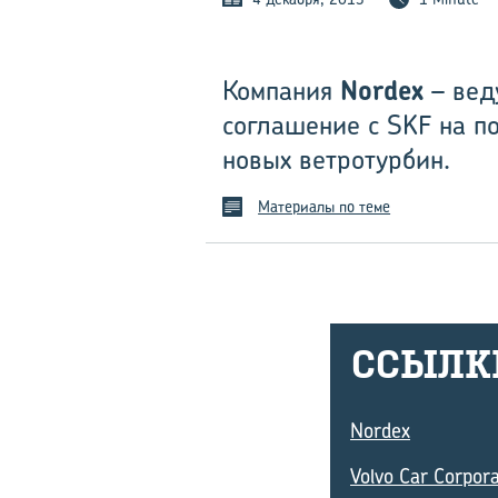
Компания
Nordex
– вед
соглашение с SKF на п
новых ветротурбин.
Материалы по теме
ССЫЛ­К
Nordex
Volvo Car Corpora