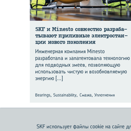
SKF и Minesto сов­мест­но раз­ра­ба­
ты­ва­ют при­лив­ные элек­тро­стан­
ции но­во­го по­ко­ле­ния
Инженерная компания Minesto
разработала и запатентовала технологию
для подводных змеев, позволяющую
использовать чистую и возобновляемую
энергию
[...]
,
,
,
Bearings
Sustainability
Смазка
Уплотнения
SKF использует файлы cookie на сайте 