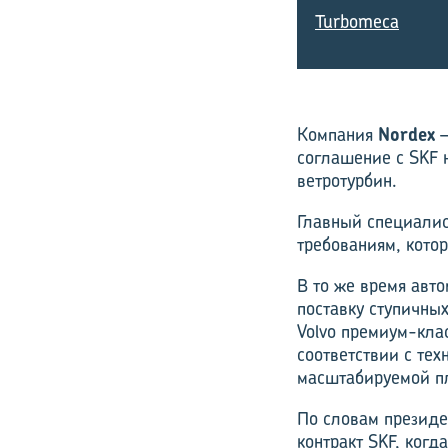
Turbomeca
Компания
Nordex
–
соглашение с SKF 
ветротурбин.
Главный специалис
требованиям, кото
В то же время авт
поставку ступичны
Volvo премиум-кла
соответствии с те
масштабируемой п
По словам президе
контракт SKF, когд