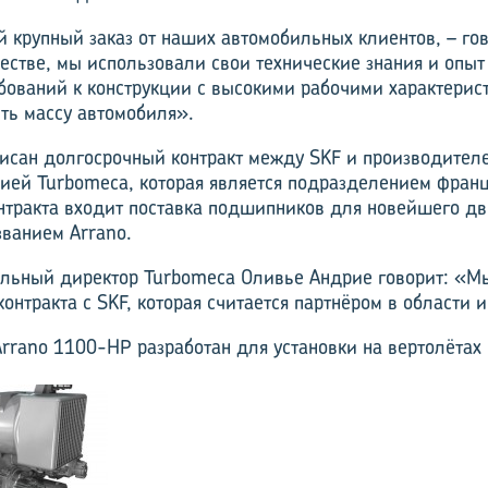
 крупный заказ от наших автомобильных клиентов, – гов
честве, мы использовали свои технические знания и опы
бований к конструкции с высокими рабочими характерист
ть массу автомобиля».
исан долгосрочный контракт между SKF и производител
ией Turbomeca, которая является подразделением фран
онтракта входит поставка подшипников для новейшего дв
ванием Arrano.
льный директор Turbomeca Оливье Андрие говорит: «М
онтракта с SKF, которая считается партнёром в области 
rrano 1100-HP разработан для установки на вертолётах 