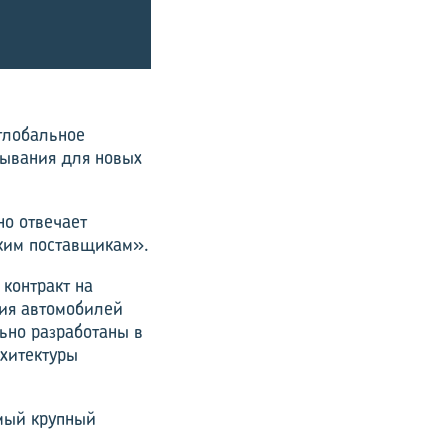
глобальное
зывания для новых
но отвечает
ким поставщикам».
контракт на
ия автомобилей
ьно разработаны в
рхитектуры
амый крупный