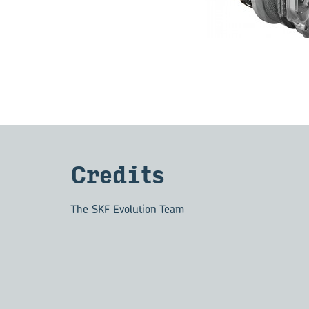
Credits
The SKF Evolution Team