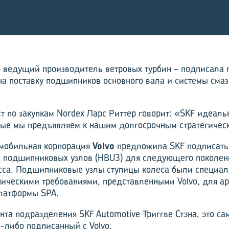
 ведущий производитель ветровых турбин – подписала 
на поставку подшипников основного вала и системы сма
т по закупкам Nordex Ларс Риттер говорит: «SKF идеаль
рые мы предъявляем к нашим долгосрочным стратегичес
омобильная корпорация
Volvo
предложила SKF подписать 
х подшипниковых узлов (HBU3) для следующего поколен
сса. Подшипниковые узлы ступицы колеса были специал
хническими требованиями, представленными Volvo, для а
латформы SPA.
нта подразделения SKF Automotive Триггве Стэна, это с
а-либо подписанный с Volvo.