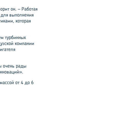
орит он. – Работая
т для выполнения
иками, которая
ем турбинных
цузской компании
игателя
ы очень рады
инноваций».
массой от 4 до 6