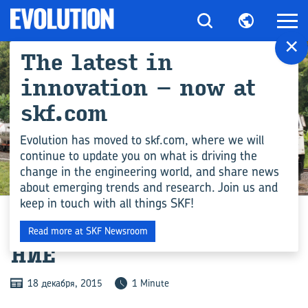
×
The latest in
innovation – now at
skf.com
Evolution has moved to skf.com, where we will
continue to update you on what is driving the
change in the engineering world, and share news
ПРОМЫШЛЕННОСТЬ
about emerging trends and research. Join us and
keep in touch with all things SKF!
ТРЁХ­ЛЕТ­НЕЕ СО­ГЛА­ШЕ­
Read more at SKF Newsroom
НИЕ
18 декабря, 2015
1 Minute