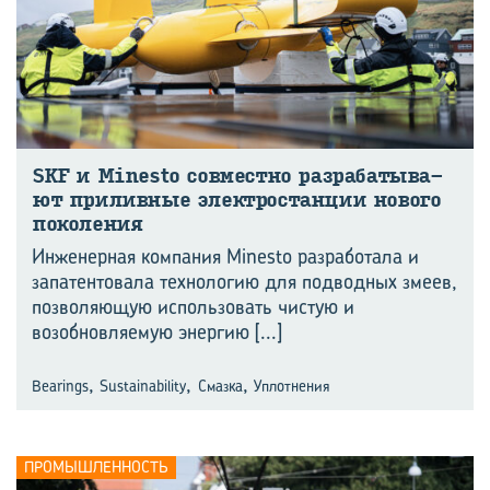
SKF и Minesto сов­мест­но раз­ра­ба­ты­ва­
ют при­лив­ные элек­тро­стан­ции но­во­го
по­ко­ле­ния
Инженерная компания Minesto разработала и
запатентовала технологию для подводных змеев,
позволяющую использовать чистую и
возобновляемую энергию
[...]
,
,
,
Bearings
Sustainability
Смазка
Уплотнения
ПРОМЫШЛЕННОСТЬ