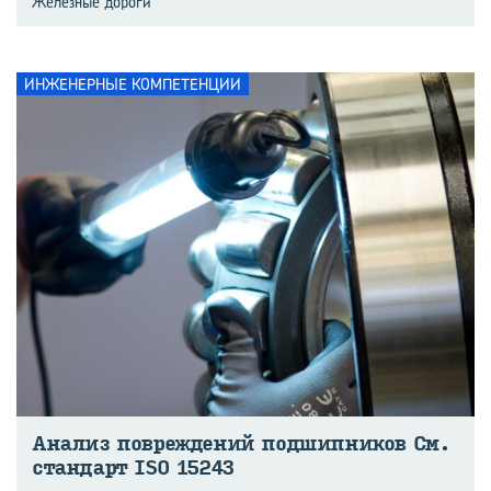
Железные дороги
ИНЖЕНЕРНЫЕ КОМПЕТЕНЦИИ
Ана­лиз по­вре­жде­ний под­шип­ни­ков См.
стан­дарт ISO 15243