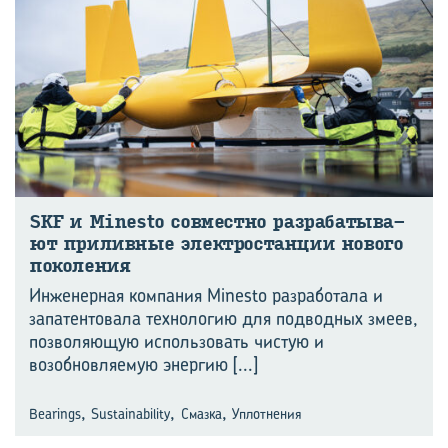
SKF и Minesto сов­мест­но раз­ра­ба­ты­ва­
ют при­лив­ные элек­тро­стан­ции но­во­го
по­ко­ле­ния
Инженерная компания Minesto разработала и
запатентовала технологию для подводных змеев,
позволяющую использовать чистую и
возобновляемую энергию
[...]
,
,
,
Bearings
Sustainability
Смазка
Уплотнения