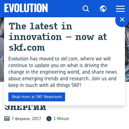
×
The latest in
innovation – now at
skf.com
Evolution has moved to skf.com, where we will
continue to update you on what is driving the
change in the engineering world, and share news
ПРОМЫШЛЕННОСТЬ
about emerging trends and research. Join us and
keep in touch with all things SKF!
ШАГ ВПЕ­РЁД К ЧИ­СТОЙ
Read more at SKF Newsroom
ЭНЕР­ГИИ
7 февраля, 2017
1 Minute