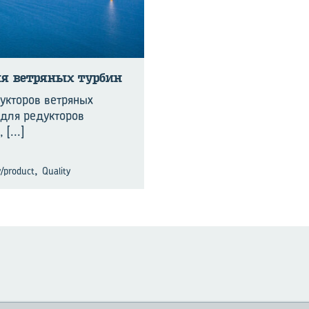
я вет­ря­ных тур­бин
укторов ветряных
для редукторов
ю,
[...]
,
/product
Quality