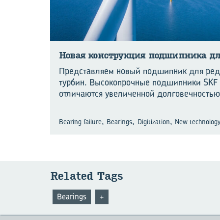
Новая кон­струк­ция под­шип­ни­ка дл
Представляем новый подшипник для ред
турбин. Высокопрочные подшипники SKF 
отличаются увеличенной долговечность
,
,
,
Bearing failure
Bearings
Digitization
New technology
Related Tags
Bearings
+