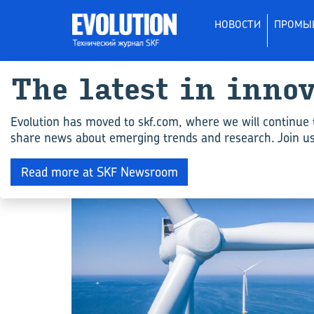
НОВОСТИ
ПРОМЫ
The latest in inno
All articles for "
Evolution has moved to skf.com, where we will continue 
share news about emerging trends and research. Join us 
ИНЖЕНЕРНЫЕ КОМПЕТЕНЦИИ
Read more at SKF Newsroom