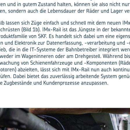
ren und in gutem Zustand halten, können sie also nicht nur
ren, sondern auch die Lebensdauer der Räder und Lager ve
halb lassen sich Züge einfach und schnell mit dem neuen IM
achrüsten (Bild 1b). IMx-Rail ist das Jüngste in der bekann
oduktfamilie von SKF. Es handelt sich dabei um eine eige
n und Elektronik zur Datenerfassung, -verarbeitung und 
eb, die in die IT-Systeme der Bahnbetreiber integriert we
tweder im Wageninneren oder am Drehgestell. Während bi
rwachung von Schienenfahrzeuge und -Komponenten (Räder
toren) abzielten, lässt sich mit IMx-Rail nun auch kontinui
üfen. Dabei bietet das zuverlässig arbeitende System genüg
te Zugbestände und Kundenprozesse anzupassen.