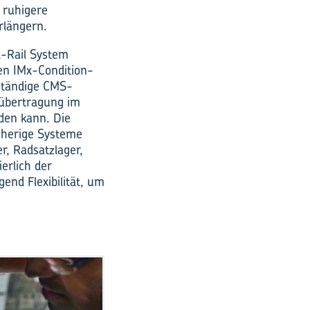
 ruhigere
rlängern.
x-Rail System
ten IMx-Condition-
nständige CMS-
-übertragung im
rden kann. Die
sherige Systeme
, Radsatzlager,
erlich der
end Flexibilität, um