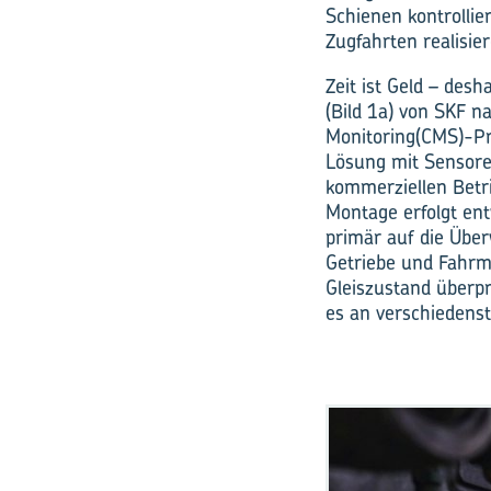
Schienen kontrollie
Zugfahrten realisie
Zeit ist Geld – des
(Bild 1a) von SKF n
Monitoring(CMS)-Pr
Lösung mit Sensore
kommerziellen Betri
Montage erfolgt en
primär auf die Übe
Getriebe und Fahrmo
Gleiszustand überpr
es an verschiedens