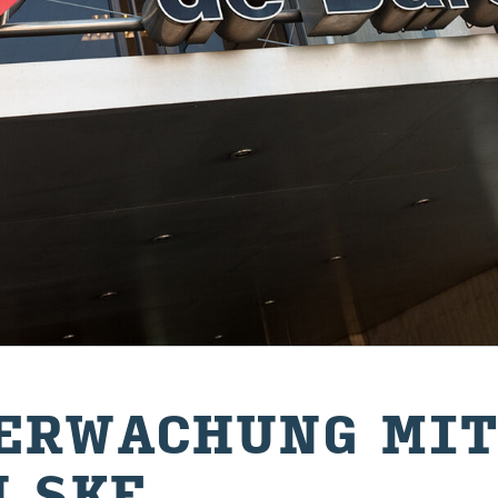
ER­WA­CHUNG MIT
N SKF