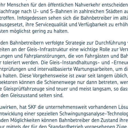
hr Menschen für den öffentlichen Nahverkehr entscheiden.
 Nachfrage nach U- und S-Bahnen in zahlreichen Städten a
roffen. Infolgedessen sehen sich die Bahnbetreiber im allt
usgesetzt, ihre Servicequalität und Verfügbarkeit zu erhöh
sten möglichst gering zu halten.
n den Bahnbetreibern verfolgte Strategie zur Durchführung
iten an der Gleis-Infrastruktur eine wichtige Rolle zur V
ungen und Fahrplanstörungen, die von Fahrgästen und Ba
 toleriert werden. Die Gleis-Instandhaltungs- und -Er
htprüfungen und intervallbasierte Wartungsarbeiten, um d
 halten. Diese Vorgehensweise ist zwar seit langem üblich
nspektoren können die Schienenwege nur dann betreten, we
le Gleisprüffahrzeuge sind teuer und meist langsam, so das
den Gleiszustand selten sind.
wirken, hat SKF die unternehmensweit vorhandenen Lös
twicklung einer speziellen Schwingungsanalyse-Technologi
nden Möglichkeiten können Bahnbetreiber den Zustand ihre
tur mittels der für den Standardbetrieb vorgesehenen Züg