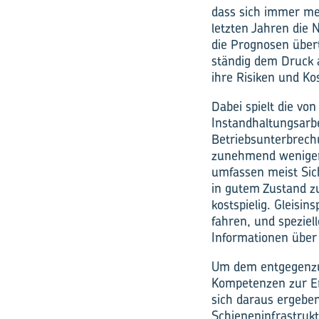
dass sich immer me
letzten Jahren die
die Prognosen übert
ständig dem Druck a
ihre Risiken und Ko
Dabei spielt die vo
Instandhaltungsarbe
Betriebsunterbrech
zunehmend weniger
umfassen meist Sic
in gutem Zustand zu
kostspielig. Gleisi
fahren, und speziel
Informationen über 
Um dem entgegenzu
Kompetenzen zur En
sich daraus ergebe
Schieneninfrastruk