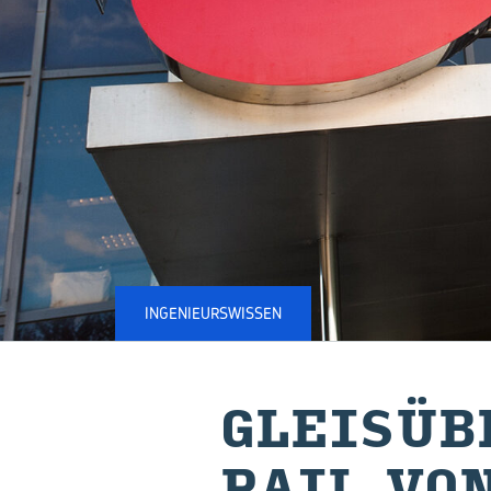
INGENIEURSWISSEN
GLEIS­ÜB
RAIL VO