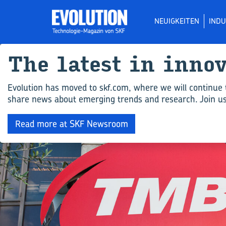
NEUIGKEITEN
INDU
The la­test in in­no­
Evolution has moved to skf.com, where we will continue 
share news about emerging trends and research. Join us 
Read more at SKF Newsroom