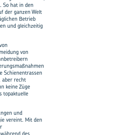
 So hat in den
uf der ganzen Welt
äglichen Betrieb
en und gleichzeitig
 von
ermeidung von
hnbetreibern
neuerungsmaßnahmen
ie Schienentrassen
, aber recht
nn keine Züge
s topaktuelle
ungen und
e vereint. Mit den
r
e während des