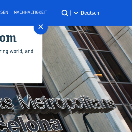
SSEN
NACHHALTIGKEIT
|
Deutsch
×
com
ring world, and