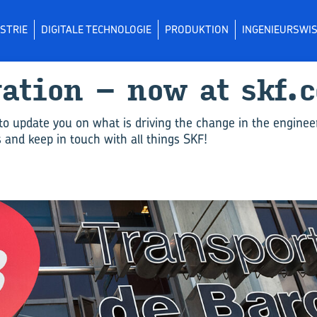
STRIE
DIGITALE TECHNOLOGIE
PRODUKTION
INGENIEURSWI
va­ti­on – now at skf.
to update you on what is driving the change in the enginee
and keep in touch with all things SKF!