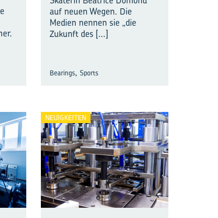
Skaterin Beatrice Domond
ie
auf neuen Wegen. Die
Medien nennen sie „die
her.
Zukunft des
[...]
,
Bearings
Sports
NEUIGKEITEN