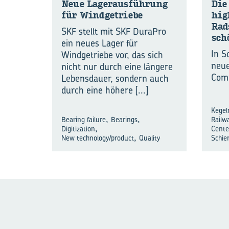
Neue La­ger­aus­füh­rung
Die 
für Wind­ge­trie­be
hig
Rad
SKF stellt mit SKF DuraPro
schö
ein neues Lager für
In S
Windgetriebe vor, das sich
neue
nicht nur durch eine längere
Comp
Lebensdauer, sondern auch
durch eine höhere
[...]
Kegelr
,
,
Bearing failure
Bearings
Railw
,
Digitization
Cente
,
New technology/product
Quality
Schie