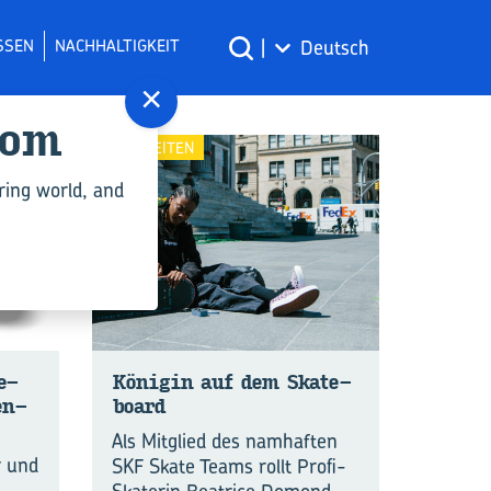
SSEN
NACHHALTIGKEIT
|
Deutsch
×
com
NEUIGKEITEN
ring world, and
de­
Kö­ni­gin auf dem Skate­
en­
board
Als Mitglied des namhaften
r und
SKF Skate Teams rollt Profi-