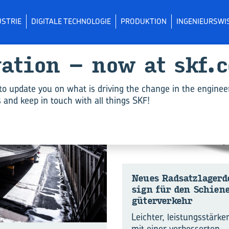
USTRIE
DIGITALE TECHNOLOGIE
PRODUKTION
INGENIEURSWI
va­ti­on – now at skf.
NEUIGKEITEN
to update you on what is driving the change in the enginee
and keep in touch with all things SKF!
Neues Rad­satz­la­ger­
sign für den Schie­n
gü­ter­ver­kehr
Leichter, leistungsstärke
mit einer verbesserten