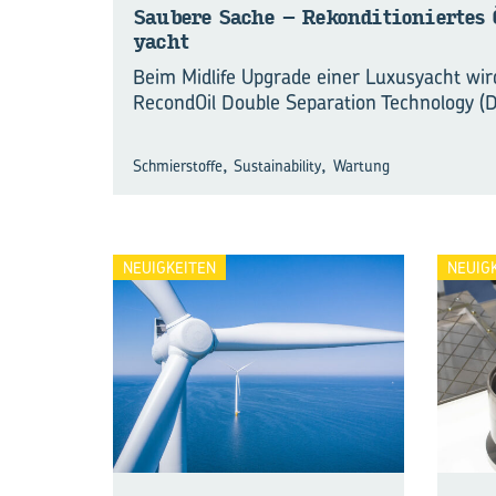
Sau­be­re Sache – Re­kon­di­tio­nier­te
yacht
Beim Midlife Upgrade einer Luxusyacht wi
RecondOil Double Separation Technology (D
,
,
Schmierstoffe
Sustainability
Wartung
NEUIGKEITEN
NEUIG