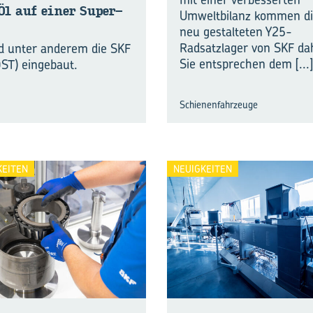
s Öl auf einer Su­per­
Umweltbilanz kommen d
neu gestalteten Y25-
Radsatzlager von SKF da
rd unter anderem die SKF
Sie entsprechen dem
[...]
ST) eingebaut.
Schienenfahrzeuge
KEITEN
NEUIGKEITEN