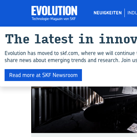
NEUIGKEITEN
IND
The la­test in in­no­
NEUIGKEITEN
Evolution has moved to skf.com, where we will continue 
share news about emerging trends and research. Join us 
Read more at SKF Newsroom