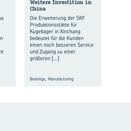
Wei­te­re In­ves­ti­ti­on in
China
ma
Die Erweiterung der SKF
Produktionsstätte für
Kugellager in Xinchang
en
bedeutet für die Kunden
einen noch besseren Service
nt
und Zugang zu einer
größeren
[...]
,
Bearings
Manufacturing