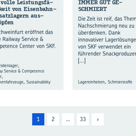
volle Leis­tungs­fä­
IMMER GUT GE­
­keit von Eisenbahn-​
SCHMIERT
satzlagern aus­
Die Zeit ist reif, das The
p­fen
Nachschmierung neu zu
chweinfurt eröffnet das
überdenken. Dank
 Railway Service &
innovativer Lagerlösung
etence Center von SKF.
von SKF verwendet ein
führender Snackproduze
[...]
,
ollenlager
ay Service & Competence
,
r
,
,
nenfahrzeuge
Sustainability
Lagereinheiten
Schmierstoffe
1
2
…
33
›