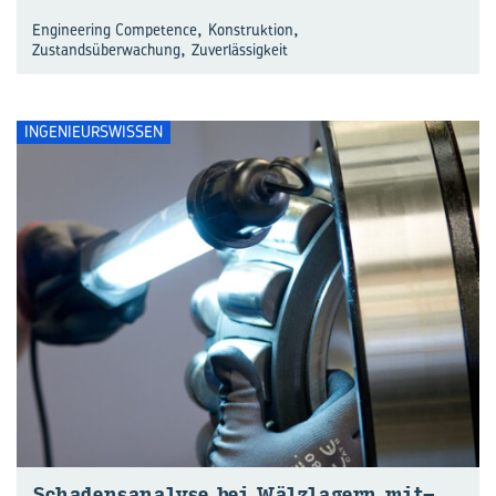
,
,
Engineering Competence
Konstruktion
,
Zustandsüberwachung
Zuverlässigkeit
INGENIEURSWISSEN
Scha­dens­ana­ly­se bei Wälz­la­gern mit­