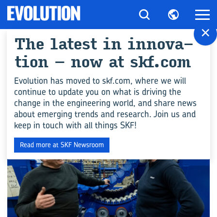
×
The la­test in in­no­va­
All ar­ticles for "Zu­
ti­on – now at skf.com
ver­läs­sig­keit"
Evolution has moved to skf.com, where we will
continue to update you on what is driving the
change in the engineering world, and share news
INGENIEURSWISSEN
about emerging trends and research. Join us and
keep in touch with all things SKF!
Read more at SKF Newsroom