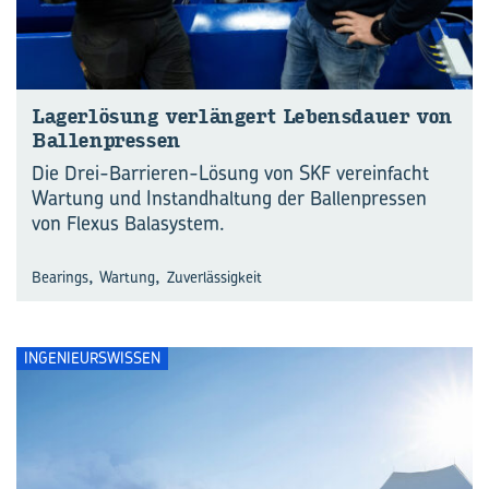
La­ger­lö­sung ver­län­gert Le­bens­dau­er von
Bal­len­pres­sen
Die Drei-Barrieren-Lösung von SKF vereinfacht
Wartung und Instandhaltung der Ballenpressen
von Flexus Balasystem.
,
,
Bearings
Wartung
Zuverlässigkeit
INGENIEURSWISSEN