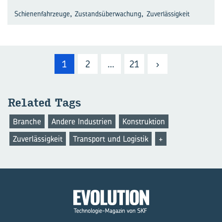
,
,
Schienenfahrzeuge
Zustandsüberwachung
Zuverlässigkeit
1
2
…
21
›
Re­la­ted Tags
Branche
Andere Industrien
Konstruktion
Zuverlässigkeit
Transport und Logistik
+