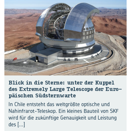
Blick in die Ster­ne: unter der Kup­pel
des Ex­tre­me­ly Large Te­lescope der Eu­ro­
päi­schen Süd­stern­war­te
In Chile entsteht das weltgrößte optische und
Nahinfrarot-Teleskop. Ein kleines Bauteil von SKF
wird für die zukünftige Genauigkeit und Leistung
des
[...]