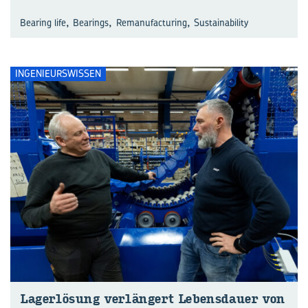
,
,
,
Bearing life
Bearings
Remanufacturing
Sustainability
INGENIEURSWISSEN
La­ger­lö­sung ver­län­gert Le­bens­dau­er von