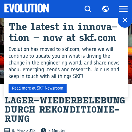
×
The la­test in in­no­va­
ti­on – now at skf.com
Evolution has moved to skf.com, where we will
continue to update you on what is driving the
change in the engineering world, and share news
about emerging trends and research. Join us and
keep in touch with all things SKF!
INGENIEURSWISSEN
Read more at SKF Newsroom
LAGER-​WIEDERBELEBUNG
DURCH RE­KON­DI­TIO­NIE­
RUNG
8. März 2018
5 Minuten