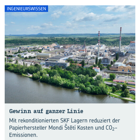
INGENIEURSWISSEN
Ge­winn auf gan­zer Linie
Mit rekonditionierten SKF Lagern reduziert der
Papierhersteller Mondi Štĕtí Kosten und CO
-
2
Emissionen.