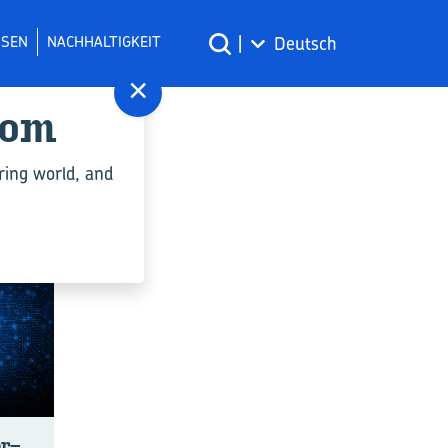
SSEN
NACHHALTIGKEIT
|
Deutsch
×
com
ring world, and
er­