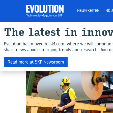
NEUIGKEITEN
INDU
The la­test in in­no­
All ar­ticles for "Ar­
Evolution has moved to skf.com, where we will continue 
share news about emerging trends and research. Join us 
DIGITALE TECHNOLOGIE
Read more at SKF Newsroom