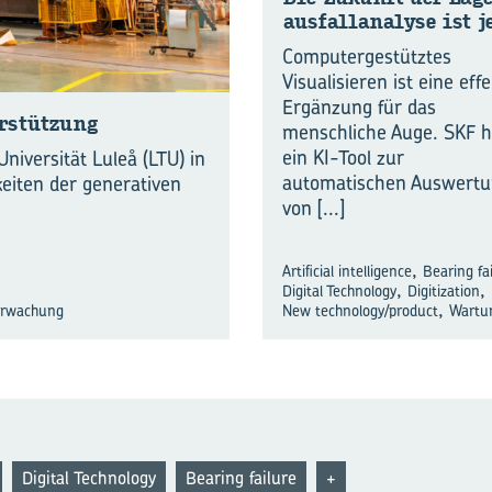
aus­fall­ana­ly­se ist j
Computergestütztes
Visualisieren ist eine effe
Ergänzung für das
erstützung
menschliche Auge. SKF h
ein KI-Tool zur
niversität Luleå (LTU) in
automatischen Auswert
keiten der generativen
von
[...]
,
Artificial intelligence
Bearing fa
,
,
Digital Technology
Digitization
,
erwachung
New technology/product
Wartu
Digital Technology
Bearing failure
+