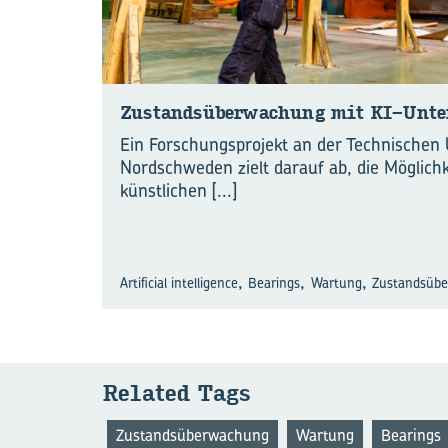
Zu­stands­über­wa­chung mit KI-​Unt
Ein Forschungsprojekt an der Technischen U
Nordschweden zielt darauf ab, die Möglich
künstlichen
[...]
,
,
,
Artificial intelligence
Bearings
Wartung
Zustandsüb
Re­la­ted Tags
Zustandsüberwachung
Wartung
Bearings