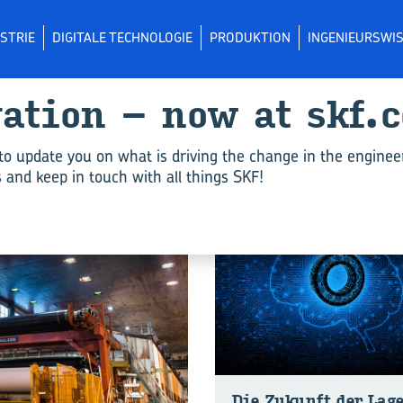
STRIE
DIGITALE TECHNOLOGIE
PRODUKTION
INGENIEURSWI
va­ti­on – now at skf.
ti­fi­ci­al in­tel­li­gence"
to update you on what is driving the change in the enginee
and keep in touch with all things SKF!
DIGITAL TECHNOLOGY
Die Zu­kunft der La­g