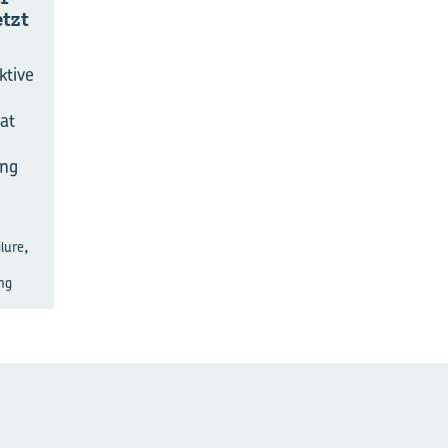
etzt
ktive
at
ung
,
ilure
ng