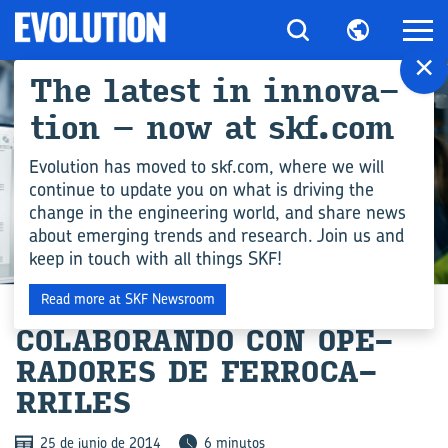
×
The la­test in in­no­va­
tion – now at skf.com
Evolution has moved to skf.com, where we will
continue to update you on what is driving the
change in the engineering world, and share news
about emerging trends and research. Join us and
keep in touch with all things SKF!
COMPETENCIA EN INGENIERÍA
Read more at SKF Newsroom
CO­LA­BO­RAN­DO CON OPE­
RA­DO­RES DE FE­RRO­CA­
RRI­LES
25 de junio de 2014
6 minutos