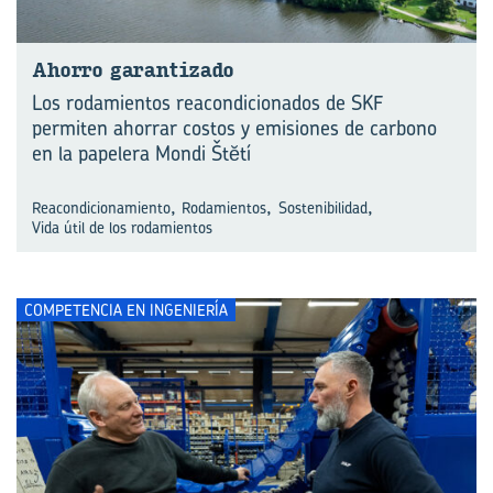
Aho­rro ga­ran­ti­za­do
Los rodamientos reacondicionados de SKF
permiten ahorrar costos y emisiones de carbono
en la papelera Mondi Štĕtí
,
,
,
Reacondicionamiento
Rodamientos
Sostenibilidad
Vida útil de los rodamientos
COMPETENCIA EN INGENIERÍA