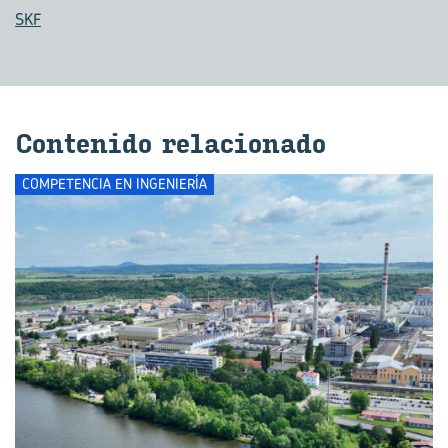
SKF
Con­te­ni­do re­la­cio­na­do
COMPETENCIA EN INGENIERÍA