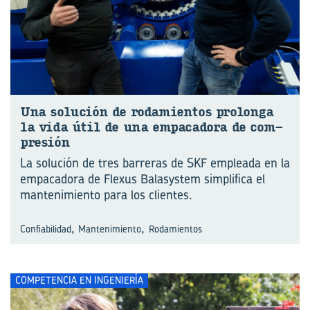
Una so­lu­ción de ro­da­mien­tos pro­lon­ga
la vida útil de una em­pa­ca­do­ra de com­
pre­sión
La solución de tres barreras de SKF empleada en la
empacadora de Flexus Balasystem simplifica el
mantenimiento para los clientes.
,
,
Confiabilidad
Mantenimiento
Rodamientos
COMPETENCIA EN INGENIERÍA