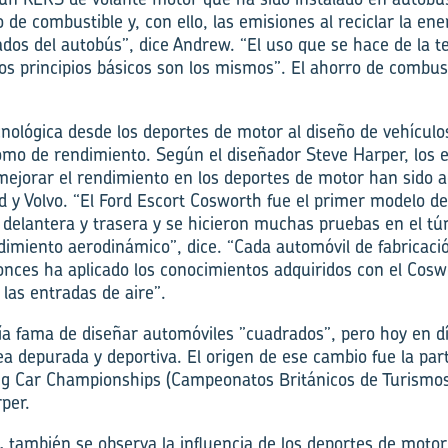
de combustible y, con ello, las emisiones al reciclar la en
ados del autobús”, dice Andrew. “El uso que se hace de la t
los principios básicos son los mismos”. El ahorro de combus
cnológica desde los deportes de motor al diseño de vehícul
omo de rendimiento. Según el diseñador Steve Harper, los 
mejorar el rendimiento en los deportes de motor han sido 
y Volvo. “El Ford Escort Cosworth fue el primer modelo d
delantera y trasera y se hicieron muchas pruebas en el tún
dimiento aerodinámico”, dice. “Cada automóvil de fabricaci
nces ha aplicado los conocimientos adquiridos con el Cosw
o las entradas de aire”.
nía fama de diseñar automóviles ”cuadrados”, pero hoy en 
ea depurada y deportiva. El origen de ese cambio fue la part
ing Car Championships (Campeonatos Británicos de Turismos)
per.
,
también se observa la influencia de los deportes de motor