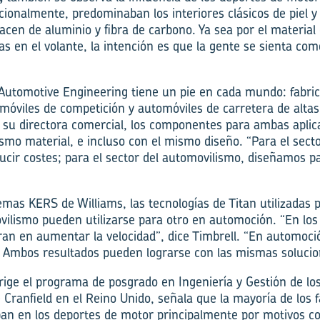
icionalmente, predominaban los interiores clásicos de piel y
cen de aluminio y fibra de carbono. Ya sea por el material 
s en el volante, la intención es que la gente se sienta co
 Automotive Engineering tiene un pie en cada mundo: fabr
móviles de competición y automóviles de carretera de altas
 su directora comercial, los componentes para ambas apli
ismo material, e incluso con el mismo diseño. “Para el sect
cir costes; para el sector del automovilismo, diseñamos p
temas KERS de Williams, las tecnologías de Titan utilizadas 
ilismo pueden utilizarse para otro en automoción. “En los
ran en aumentar la velocidad”, dice Timbrell. “En automoci
. Ambos resultados pueden lograrse con las mismas solucio
irige el programa de posgrado en Ingeniería y Gestión de l
 Cranfield en el Reino Unido, señala que la mayoría de los 
pan en los deportes de motor principalmente por motivos c