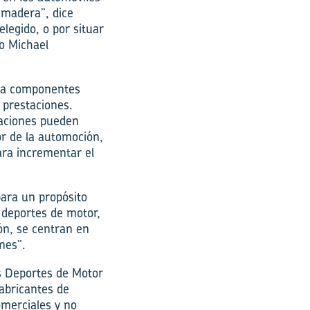
 madera”, dice
elegido, o por situar
mo Michael
ica componentes
 prestaciones.
caciones pueden
or de la automoción,
ara incrementar el
para un propósito
 deportes de motor,
ón, se centran en
nes”.
os Deportes de Motor
fabricantes de
omerciales y no