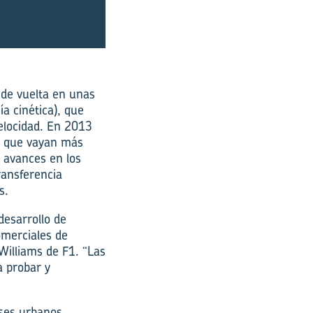
 de vuelta en unas
a cinética), que
velocidad. En 2013
ra que vayan más
 avances en los
ransferencia
s.
desarrollo de
omerciales de
Williams de F1. “Las
a probar y
ses urbanos.