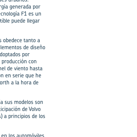
ergía generada por
ecnología F1 es un
tible puede llegar
os obedece tanto a
elementos de diseño
adoptados por
e producción con
el de viento hasta
ón en serie que he
orth a la hora de
día sus modelos son
icipación de Volvo
 a principios de los
 en los automóviles