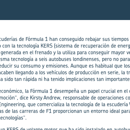
cuderías de Fórmula 1 han conseguido rebajar sus tiempos
con la tecnología KERS (sistema de recuperación de energí
 generada en el frenado y la utiliza para conseguir mayor 
isma tecnología a seis autobuses londinenses, pero no pa
reducir su consumo y emisiones. Aunque es habitual que los
caben llegando a los vehículos de producción en serie, la t
a sido tan rápida ni ha tenido implicaciones tan importante
 económico, la Fórmula 1 desempeña un papel crucial en el 
moción”, dice Kirsty Andrew, responsable de operaciones c
ngineering, que comercializa la tecnología de la escudería 
s de las carreras de F1 proporcionan un entorno ideal par
tecnologías”.
 un KERS de volante motor que ha sido instalado en autobu