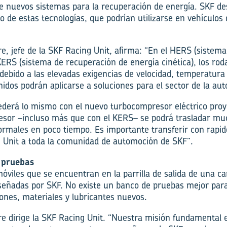
e nuevos sistemas para la recuperación de energía. SKF d
lo de estas tecnologías, que podrían utilizarse en vehículos
re, jefe de la SKF Racing Unit, afirma: “En el HERS (sistem
KERS (sistema de recuperación de energía cinética), los ro
ebido a las elevadas exigencias de velocidad, temperatura 
idos podrán aplicarse a soluciones para el sector de la au
derá lo mismo con el nuevo turbocompresor eléctrico proye
esor –incluso más que con el KERS– se podrá trasladar mu
ormales en poco tiempo. Es importante transferir con rapid
 Unit a toda la comunidad de automoción de SKF”.
e pruebas
móviles que se encuentran en la parrilla de salida de una c
iseñadas por SKF. No existe un banco de pruebas mejor para
iones, materiales y lubricantes nuevos.
re dirige la SKF Racing Unit. “Nuestra misión fundamental es