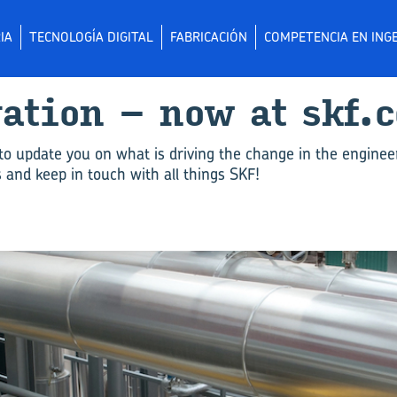
IA
TECNOLOGÍA DIGITAL
FABRICACIÓN
COMPETENCIA EN INGE
­va­tion – now at skf.
to update you on what is driving the change in the enginee
and keep in touch with all things SKF!