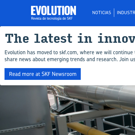
NOTICIAS
INDUSTR
The la­test in in­no
Evolution has moved to skf.com, where we will continue 
share news about emerging trends and research. Join us 
Read more at SKF Newsroom