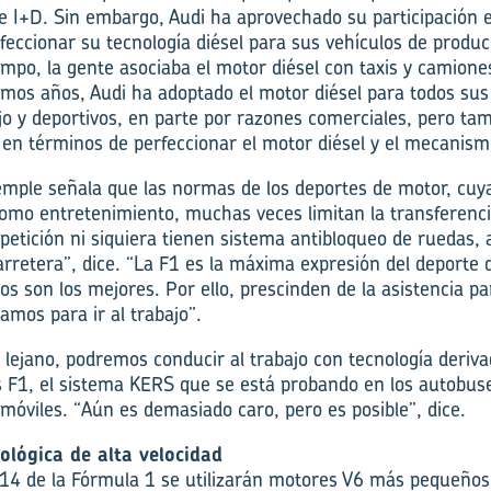
e I+D. Sin embargo, Audi ha aprovechado su participación e
feccionar su tecnología diésel para sus vehículos de produc
po, la gente asociaba el motor diésel con taxis y camiones
imos años, Audi ha adoptado el motor diésel para todos su
ujo y deportivos, en parte por razones comerciales, pero ta
 en términos de perfeccionar el motor diésel y el mecanism
mple señala que las normas de los deportes de motor, cuya
como entretenimiento, muchas veces limitan la transferenci
etición ni siquiera tienen sistema antibloqueo de ruedas, a
arretera”, dice. “La F1 es la máxima expresión del deporte 
os son los mejores. Por ello, prescinden de la asistencia p
zamos para ir al trabajo”.
 lejano, podremos conducir al trabajo con tecnología deriv
 F1, el sistema KERS que se está probando en los autobuse
móviles. “Aún es demasiado caro, pero es posible”, dice.
ológica de alta velocidad
14 de la Fórmula 1 se utilizarán motores V6 más pequeños,