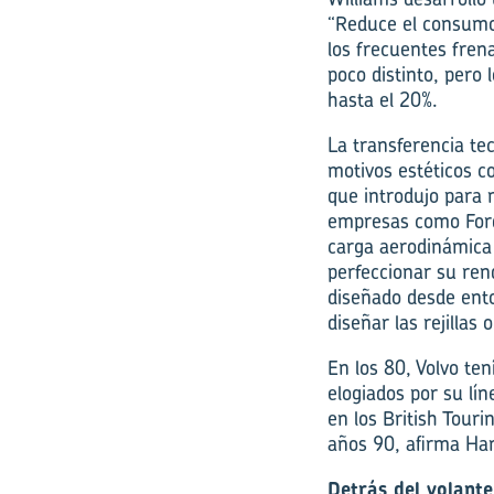
“Reduce el consumo 
los frecuentes fren
poco distinto, pero 
hasta el 20%.
La transferencia te
motivos estéticos c
que introdujo para 
empresas como Ford 
carga aerodinámica 
perfeccionar su ren
diseñado desde ento
diseñar las rejillas 
En los 80, Volvo te
elogiados por su lín
en los British Tour
años 90, afirma Har
Detrás del volante