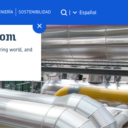
NIERÍA
SOSTENIBILIDAD
|
Español
×
com
ring world, and