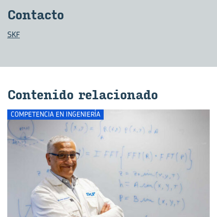
Con­tac­to
SKF
Con­te­ni­do re­la­cio­na­do
COMPETENCIA EN INGENIERÍA