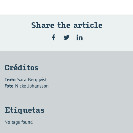
Share the ar­ti­cle
Cré­di­tos
Texto
Sara Bergqvist
Foto
Nicke Johansson
Eti­que­tas
No tags found