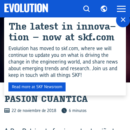
×
The la­test in in­no­va­
tion – now at skf.com
Evolution has moved to skf.com, where we will
continue to update you on what is driving the
change in the engineering world, and share news
about emerging trends and research. Join us and
keep in touch with all things SKF!
TECNOLOGÍA DIGITAL
Read more at SKF Newsroom
PA­SIÓN CUÁN­TI­CA
22 de noviembre de 2018
6 minutos