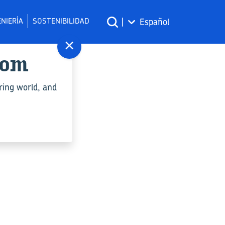
NIERÍA
SOSTENIBILIDAD
|
Español
×
com
ring world, and