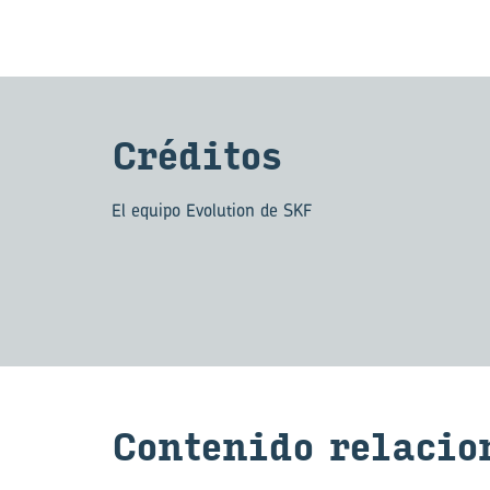
Cré­di­tos
El equipo Evolution de SKF
Con­te­ni­do re­la­cio­