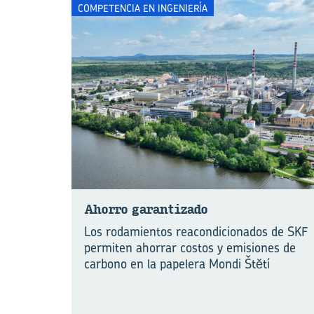
COMPETENCIA EN INGENIERÍA
Aho­rro ga­ran­ti­za­do
Los rodamientos reacondicionados de SKF
permiten ahorrar costos y emisiones de
carbono en la papelera Mondi Štĕtí