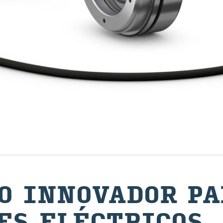
TO IN­NO­VA­DOR P
LES ELÉC­TRI­COS