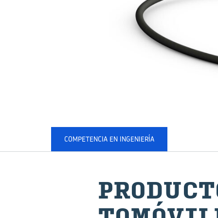
COMPETENCIA EN INGENIERÍA
PRO­DUC­
TO­MÓ­VI­