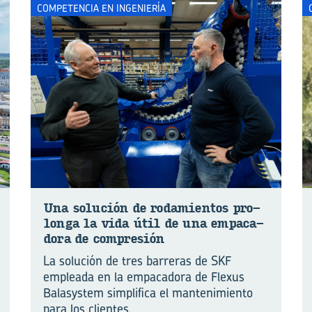
COMPETENCIA EN INGENIERÍA
Una so­lu­ción de ro­da­mien­tos pro­
lon­ga la vida útil de una em­pa­ca­
do­ra de com­pre­sión
La solución de tres barreras de SKF
empleada en la empacadora de Flexus
Balasystem simplifica el mantenimiento
para los clientes.