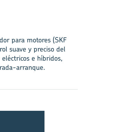
ador para motores (SKF
l suave y preciso del
léctricos e híbridos,
arada-arranque.