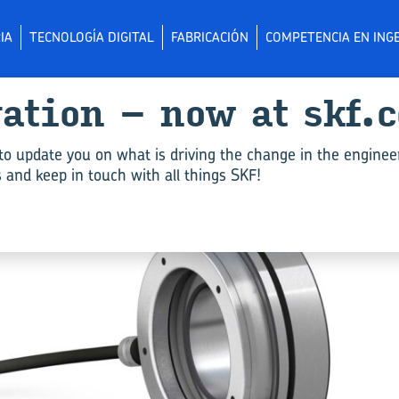
IA
TECNOLOGÍA DIGITAL
FABRICACIÓN
COMPETENCIA EN INGE
­va­tion – now at skf.
to update you on what is driving the change in the enginee
and keep in touch with all things SKF!