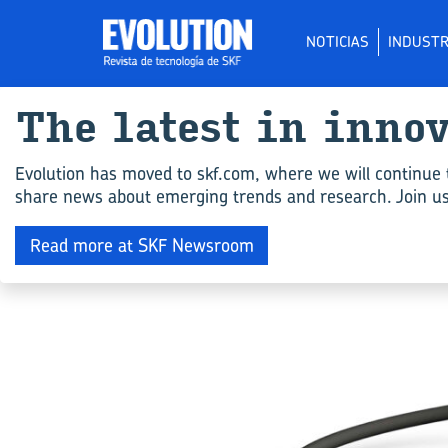
NOTICIAS
INDUSTR
The la­test in in­no
Evolution has moved to skf.com, where we will continue 
share news about emerging trends and research. Join us 
Read more at SKF Newsroom