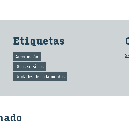
Eti­que­tas
S
Automoción
Otros servicios
Unidades de rodamientos
na­do