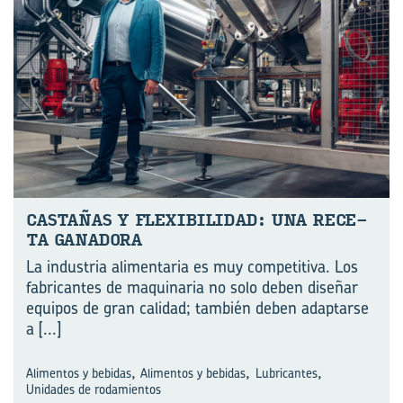
CAS­TA­ÑAS Y FLE­XI­BI­LI­DAD: UNA RE­CE­
TA GA­NA­DO­RA
La industria alimentaria es muy competitiva. Los
fabricantes de maquinaria no solo deben diseñar
equipos de gran calidad; también deben adaptarse
a
[...]
,
,
,
Alimentos y bebidas
Alimentos y bebidas
Lubricantes
Unidades de rodamientos