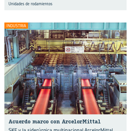
Unidades de rodamientos
INDUSTRIA
Acuer­do marco con Ar­ce­lor­Mit­tal
SKF y la siderúrgica multinacional ArcelorMittal