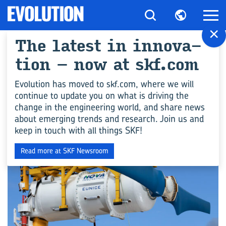
×
The la­test in in­no­va­
All ar­ti­cles for "Uni­
tion – now at skf.com
da­des de ro­da­mien­tos"
Evolution has moved to skf.com, where we will
continue to update you on what is driving the
change in the engineering world, and share news
INDUSTRY
about emerging trends and research. Join us and
keep in touch with all things SKF!
Read more at SKF Newsroom